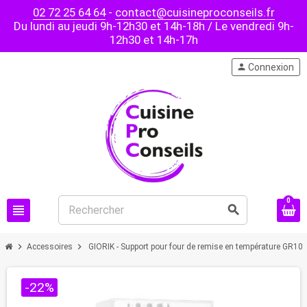
02 72 25 64 64
-
contact@cuisineproconseils.fr
Du lundi au jeudi 9h-12h30 et 14h-18h / Le vendredi 9h-
12h30 et 14h-17h
person
Connexion
0
view_headline
search
chevron_right
chevron_right
Accessoires
GIORIK - Support pour four de remise en température GR102
-22%