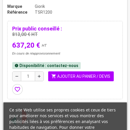
Marque
Giorik
Référence
TSR1200
Prix public conseillé :
813,00 € HT
637,20 €
HT
En cours de réapprovisionnement
Disponibilité : contactez-nous
new_releases
shopping_cart
remove
add
AJOUTER AU PANIER / DEVIS
favorite_border
Ce site Web utilise ses propres cookies et ceux de tiers
pour améliorer nos services et vous montrer des
publicités liées à vos préférences en analysant vos
habitudes de navigation. Pour donner votre