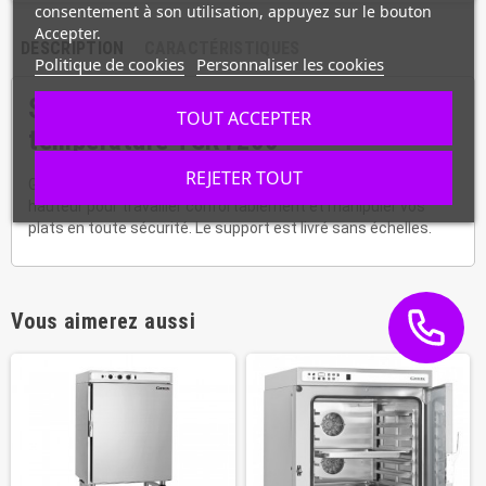
consentement à son utilisation, appuyez sur le bouton
Accepter.
DESCRIPTION
CARACTÉRISTIQUES
Politique de cookies
Personnaliser les cookies
Support pour four de remise en
TOUT ACCEPTER
température TSR1200
REJETER TOUT
Grâce à ce support en inox, installez votre four à la bonne
hauteur pour travailler confortablement et manipuler vos
plats en toute sécurité. Le support est livré sans échelles.
Vous aimerez aussi