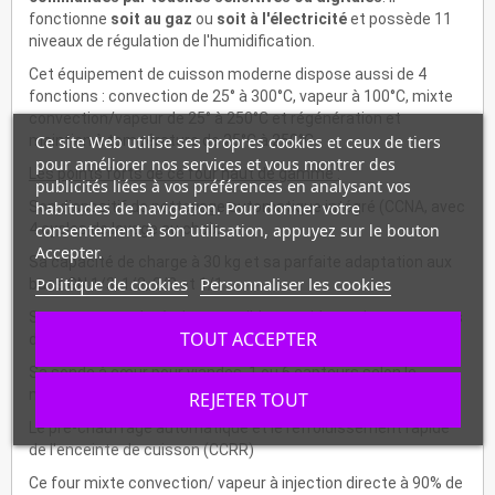
fonctionne
soit au gaz
ou
soit à l'électricité
et possède 11
niveaux de régulation de l'humidification.
Cet équipement de cuisson moderne dispose aussi de 4
fonctions : convection de 25° à 300°C, vapeur à 100°C, mixte
convection/vapeur de 25° à 250°C et régénération et
Ce site Web utilise ses propres cookies et ceux de tiers
maintien à température de 25°C à 250°C.
pour améliorer nos services et vous montrer des
Les points forts de ce four haut de gamme :
publicités liées à vos préférences en analysant vos
habitudes de navigation. Pour donner votre
Son dispositif de nettoyage automatique intégré (CCNA, avec
consentement à son utilisation, appuyez sur le bouton
4 cycles de lavage au choix
Accepter.
Sa capacité de charge à 30 kg et sa parfaite adaptation aux
Politique de cookies
Personnaliser les cookies
bacs GN 1/3, 1/2, 2/3 et 1/1
Ses structures latérales amovibles, anti-basculantes, au pas
TOUT ACCEPTER
de 65 mm
Sa sonde à cœur pour viandes, 1 ou 6 capteurs selon le
modèle
REJETER TOUT
Le pré-chauffage automatique et le refroidissement rapide
de l'enceinte de cuisson (CCRR)
Ce four mixte convection/ vapeur à injection directe à 90% de