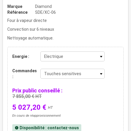
Marque
Diamond
Référence
SDE/XC-06
Four à vapeur directe
Convection sur 6 niveaux
Nettoyage automatique.
Energie :
Commandes
:
Prix public conseillé :
7 855,00 € HT
5 027,20 €
HT
En cours de réapprovisionnement
Disponibilité : contactez-nous
new_releases