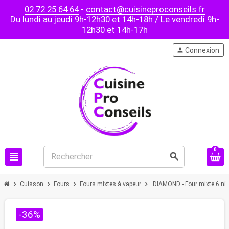
02 72 25 64 64
-
contact@cuisineproconseils.fr
Du lundi au jeudi 9h-12h30 et 14h-18h / Le vendredi 9h-
12h30 et 14h-17h
person
Connexion
0
view_headline
search
chevron_right
chevron_right
chevron_right
chevron_right
Cuisson
Fours
Fours mixtes à vapeur
DIAMOND - Four mixte 6 niv
-36%