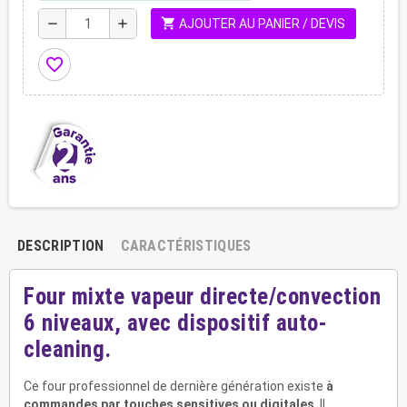
shopping_cart
remove
add
AJOUTER AU PANIER / DEVIS
favorite_border
DESCRIPTION
CARACTÉRISTIQUES
Four mixte vapeur directe/convection
6 niveaux, avec dispositif auto-
cleaning.
Ce four professionnel de dernière génération existe
à
commandes par touches sensitives ou digitales
. Il