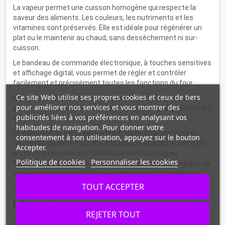
La vapeur permet une cuisson homogène qui respecte la
saveur des aliments. Les couleurs, les nutriments et les
vitamines sont préservés. Elle est idéale pour régénérer un
plat ou le maintenir au chaud, sans dessèchement ni sur-
cuisson.
Le bandeau de commande électronique, à touches sensitives
et affichage digital, vous permet de régler et contrôler
facilement et précisément toutes les fonctions du four.
Ce site Web utilise ses propres cookies et ceux de tiers
Le four est livré de série avec 99 programmes que vous
pour améliorer nos services et vous montrer des
pouvez reprogrammer à souhait, chaque programme pouvant
publicités liées à vos préférences en analysant vos
combiner 3 phases de cuisson au choix.
habitudes de navigation. Pour donner votre
Le dispositif de nettoyage intégré "auto-cleaning" facilite
consentement à son utilisation, appuyez sur le bouton
l'entretien de votre four. N'oubliez pas d'achetez le nettoyant
Accepter.
proposé en accessoire. Spécifiquement conçu pour
Politique de cookies
Personnaliser les cookies
l'entretien des fours inox, il vous permet, en usage régulier, de
converser un appareil propre et parfaitement fonctionnel.
TOUT ACCEPTER
Les supports avec échelle sont livrées démontées.
Informations :
REJETER TOUT
Construction extérieure en acier inox AISI 430