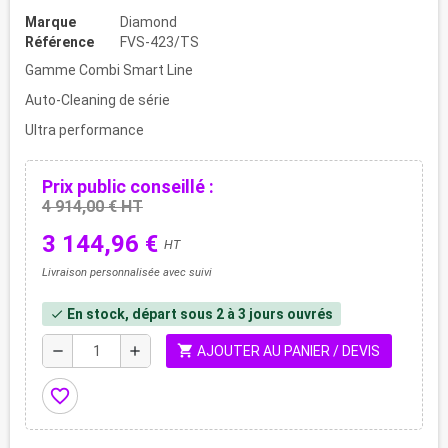
Marque
Diamond
Référence
FVS-423/TS
Gamme Combi Smart Line
Auto-Cleaning de série
Ultra performance
Prix public conseillé :
4 914,00 € HT
3 144,96 €
HT
Livraison personnalisée avec suivi
En stock, départ sous 2 à 3 jours ouvrés
check
shopping_cart
remove
add
AJOUTER AU PANIER / DEVIS
favorite_border