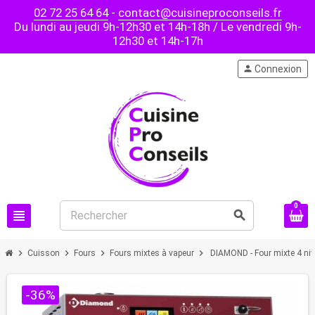
02 72 25 64 64
-
contact@cuisineproconseils.fr
Du lundi au jeudi 9h-12h30 et 14h-18h / Le vendredi 9h-
12h30 et 14h-17h
person
Connexion
0
view_headline
search
chevron_right
chevron_right
chevron_right
chevron_right
Cuisson
Fours
Fours mixtes à vapeur
DIAMOND - Four mixte 4 ni
-36%