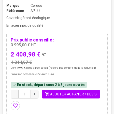
Marque
Coreco
Référence
AP-55
Gaz réfrigérant écologique
En acier inox de qualité
Prix public conseillé :
3 995,00 € HT
2 408,98 €
HT
4 014,97 €
Dont 19,97 € d'éco-participation (ne sera pas compris dans la réduction)
Livraison personnalisée avec suivi
En stock, départ sous 2 à 3 jours ouvrés
check
shopping_cart
remove
add
AJOUTER AU PANIER / DEVIS
favorite_border