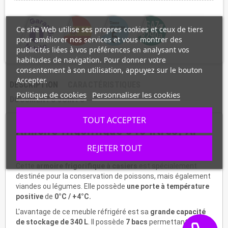
Ce site Web utilise ses propres cookies et ceux de tiers
pour améliorer nos services et vous montrer des
publicités liées à vos préférences en analysant vos
habitudes de navigation. Pour donner votre
consentement à son utilisation, appuyez sur le bouton
Accepter.
DESCRIPTION
CARACTÉRISTIQUES
Politique de cookies
Personnaliser les cookies
DOCUMENTS JOINTS
TOUT ACCEPTER
Armoire frigorifique 340 litres, AP-
55
REJETER TOUT
Cette
armoire frigorifique à casiers
est spécialement
destinée pour la conservation de poissons, mais également
viandes ou légumes. Elle possède
une porte à température
positive
de
0°C / +4°C.
L'avantage de ce meuble réfrigéré est sa
grande capacité
de stockage de 340 L
. Il possède
7 bacs
permettant de