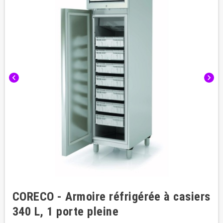
chevron_left
chevron_right
CORECO - Armoire réfrigérée à casiers
340 L, 1 porte pleine