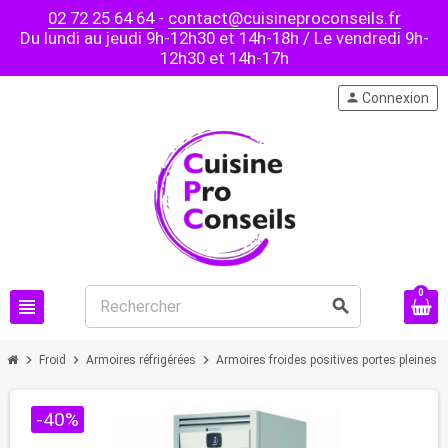
02 72 25 64 64
-
contact@cuisineproconseils.fr
Du lundi au jeudi 9h-12h30 et 14h-18h / Le vendredi 9h-
12h30 et 14h-17h
person
Connexion
0
view_headline
search
chevron_right
chevron_right
chevron_right
chevron
Froid
Armoires réfrigérées
Armoires froides positives portes pleines
-40%