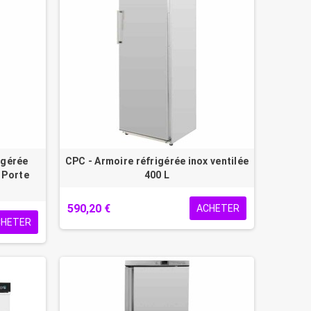
igérée
CPC - Armoire réfrigérée inox ventilée
- Porte
400 L
590,20 €
ACHETER
CHETER