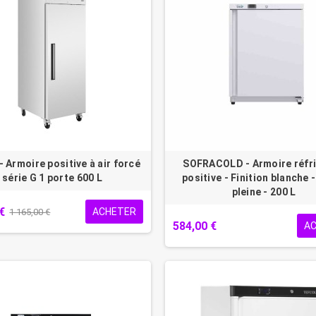
 Armoire positive à air forcé
SOFRACOLD - Armoire réfr
série G 1 porte 600 L
positive - Finition blanche 
pleine - 200 L
€
ACHETER
1 165,00 €
584,00 €
A