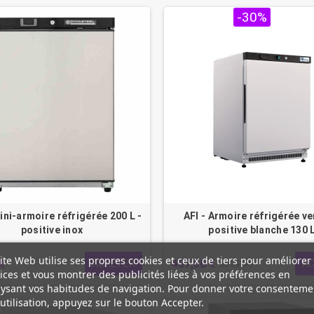
PROMO !
-30%
ini-armoire réfrigérée 200 L -
AFI - Armoire réfrigérée ve
positive inox
positive blanche 130 
ite Web utilise ses propres cookies et ceux de tiers pour améliorer
€
437,50 €
ACHETER
A
625,00 €
ices et vous montrer des publicités liées à vos préférences en
ysant vos habitudes de navigation. Pour donner votre consenteme
utilisation, appuyez sur le bouton Accepter.
 !