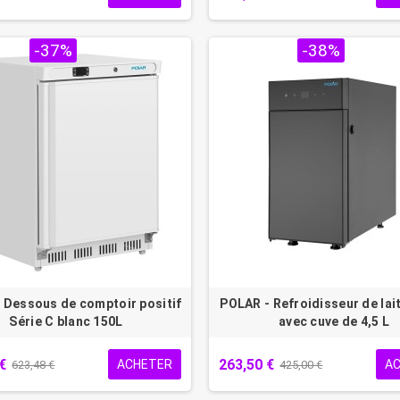
 !
-37%
PROMO !
-38%
 Dessous de comptoir positif
POLAR - Refroidisseur de lait
Série C blanc 150L
avec cuve de 4,5 L
€
263,50 €
ACHETER
A
623,48 €
425,00 €