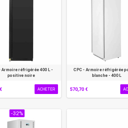
 Armoire réfrigérée 400 L -
CPC - Armoire réfrigérée p
positive noire
blanche - 400 L
€
570,70 €
ACHETER
A
 !
-32%