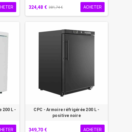
324,48 €
CHETER
ACHETER
381,74 €
 200 L -
CPC - Armoire réfrigérée 200 L -
positive noire
349,70 €
CHETER
ACHETER