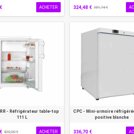
€
324,48 €
ACHETER
A
381,74 €
RR - Réfrigérateur table-top
CPC - Mini-armoire réfrigérée
111 L
positive blanche
€
336,70 €
ACHETER
A
420,00 €