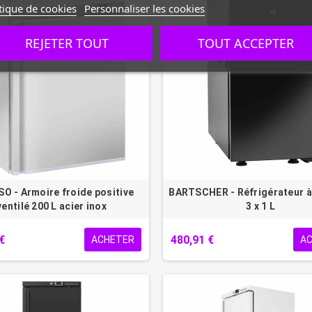
tique de cookies
Personnaliser les cookies
REJETER TOUT
TOUT ACCEPTER
O - Armoire froide positive
BARTSCHER - Réfrigérateur à 
ventilé 200 L acier inox
3 x 1 L
€
480,91 €
ACHETER
A