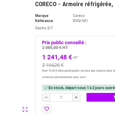
CORECO - Armoire réfrigérée, 
Marque
Coreco
Référence
RVGI-501
Gastro 2/1
Prix public conseillé :
2 085,00 € HT
1 241,48 €
HT
2 104,20 €
Dont 19,20 € d'éco-participation (ne sera pas compris dans la
Livraison personnalisée avec suivi
En stock, départ sous 1 à 2 jours ouvr
check
shopp
remove
add
favorite_border
zoom_out_map