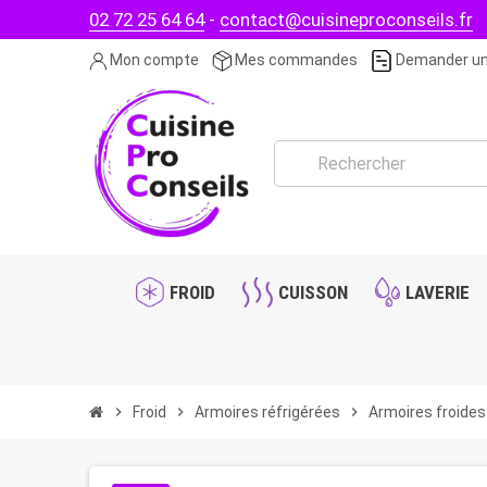
02 72 25 64 64
-
contact@cuisineproconseils.fr
Mon compte
Mes commandes
Demander un
FROID
CUISSON
LAVERIE
chevron_right
Froid
chevron_right
Armoires réfrigérées
chevron_right
Armoires froides