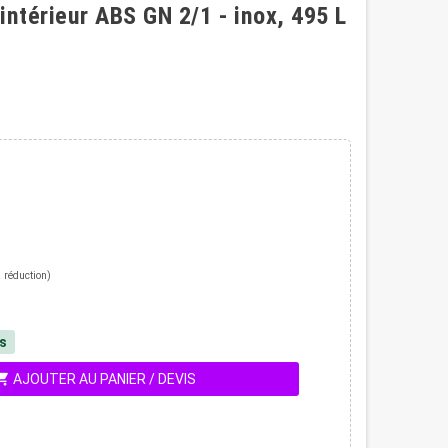
intérieur ABS GN 2/1 - inox, 495 L
 réduction)
és
ing_cart
AJOUTER AU PANIER / DEVIS