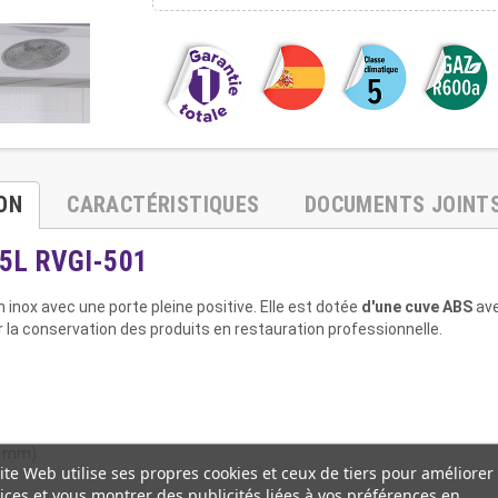
ON
CARACTÉRISTIQUES
DOCUMENTS JOINT
95L RVGI-501
n inox avec une porte pleine positive. Elle est dotée
d'une cuve ABS
ave
ur la conservation des produits en restauration professionnelle.
00 mm)
ite Web utilise ses propres cookies et ceux de tiers pour améliorer
ices et vous montrer des publicités liées à vos préférences en