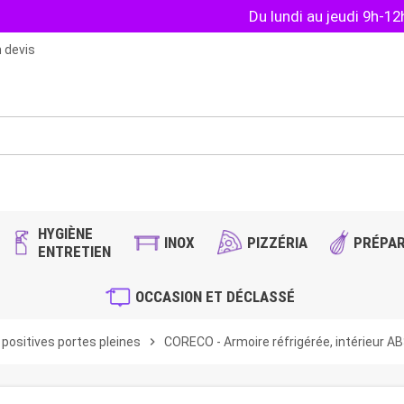
Du lundi au jeudi 9h-1
 devis
HYGIÈNE
INOX
PIZZÉRIA
PRÉPAR
ENTRETIEN
OCCASION ET DÉCLASSÉ
 positives portes pleines
chevron_right
CORECO - Armoire réfrigérée, intérieur ABS