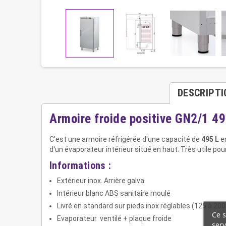
DESCRIPTI
Armoire froide positive GN2/1 4
C'est une armoire réfrigérée d'une capacité de
495 L
e
d'un évaporateur intérieur situé en haut. Très utile po
Informations :
Extérieur inox. Arrière galva.
Intérieur blanc ABS sanitaire moulé
Livré en standard sur pieds inox réglables (125 à 2
Ce s
Evaporateur ventilé + plaque froide
serv