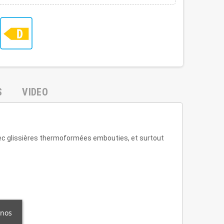
S
VIDEO
c glissières thermoformées embouties, et surtout
 nos