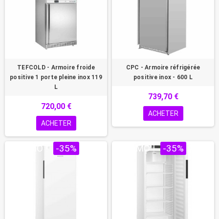
TEFCOLD - Armoire froide
CPC - Armoire réfrigérée
positive 1 porte pleine inox 119
positive inox - 600 L
L
739,70 €
720,00 €
ACHETER
ACHETER
PROMO !
-35%
PROMO !
-35%