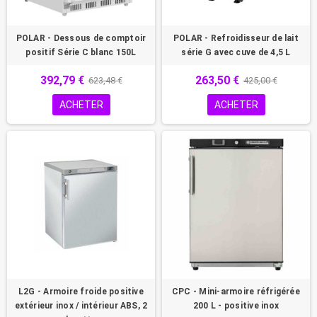
POLAR - Dessous de comptoir
POLAR - Refroidisseur de lait
positif Série C blanc 150L
série G avec cuve de 4,5 L
392,79 €
263,50 €
623,48 €
425,00 €
ACHETER
ACHETER
L2G - Armoire froide positive
CPC - Mini-armoire réfrigérée
extérieur inox / intérieur ABS, 2
200 L - positive inox