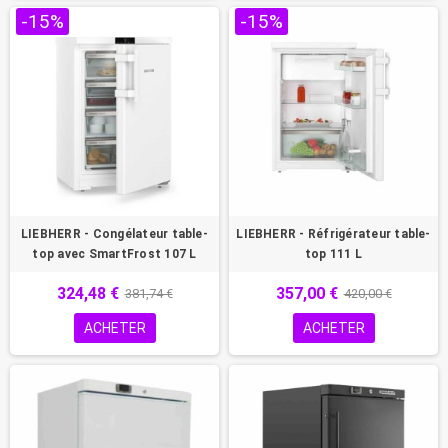
-15%
-15%
LIEBHERR - Congélateur table-
LIEBHERR - Réfrigérateur table-
top avec SmartFrost 107 L
top 111 L
324,48 €
357,00 €
381,74 €
420,00 €
ACHETER
ACHETER