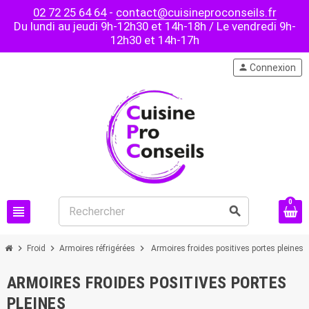
02 72 25 64 64
-
contact@cuisineproconseils.fr
Du lundi au jeudi 9h-12h30 et 14h-18h / Le vendredi 9h-
12h30 et 14h-17h
person
Connexion
0
view_headline
search
chevron_right
chevron_right
chevron_right
Froid
Armoires réfrigérées
Armoires froides positives portes pleines
ARMOIRES FROIDES POSITIVES PORTES
PLEINES