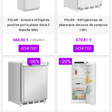
POLAR - Armoire réfrigérée
POLAR - Réfrigérateur de
positive porte pleine Série C
pharmacie dessous de comptoir
blanche 600L
128 L
664,60 €
670,81 €
1 054,92 €
ACHETER
ACHETER
PROMO !
-36%
-20%