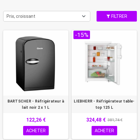
Prix, croissant
FILTRER
-15%
BARTSCHER - Réfrigérateur à
LIEBHERR - Réfrigérateur table-
lait noir 2 x 1 L
top 125 L
122,26 €
324,48 €
381,74 €
ACHETER
ACHETER