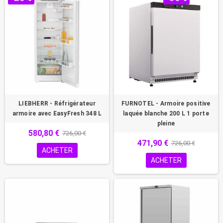
LIEBHERR - Réfrigérateur
FURNOTEL - Armoire positive
armoire avec EasyFresh 348 L
laquée blanche 200 L 1 porte
pleine
580,80 €
726,00 €
471,90 €
726,00 €
ACHETER
ACHETER