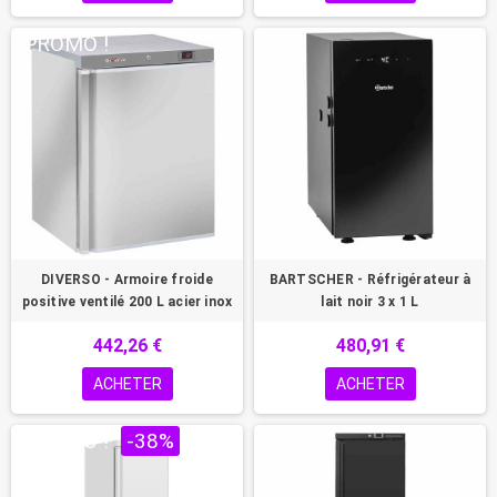
PROMO !
DIVERSO - Armoire froide
BARTSCHER - Réfrigérateur à
positive ventilé 200 L acier inox
lait noir 3 x 1 L
442,26 €
480,91 €
ACHETER
ACHETER
PROMO !
-38%