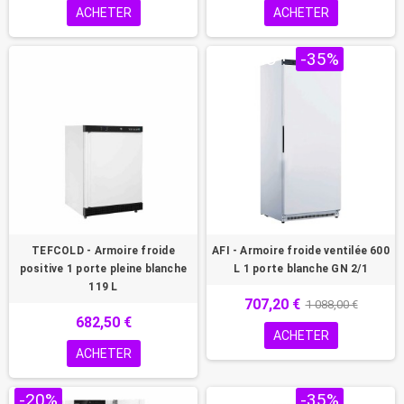
ACHETER
ACHETER
PROMO !
-35%
TEFCOLD - Armoire froide
AFI - Armoire froide ventilée 600
positive 1 porte pleine blanche
L 1 porte blanche GN 2/1
119 L
707,20 €
1 088,00 €
682,50 €
ACHETER
ACHETER
-20%
PROMO !
-35%