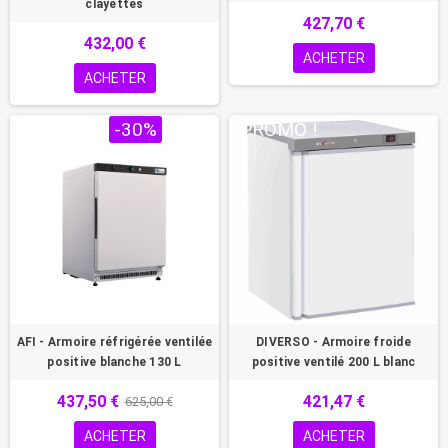
clayettes
427,70 €
432,00 €
ACHETER
ACHETER
PROMO !
-30%
PROMO !
AFI - Armoire réfrigérée ventilée
DIVERSO - Armoire froide
positive blanche 130 L
positive ventilé 200 L blanc
437,50 €
421,47 €
625,00 €
ACHETER
ACHETER