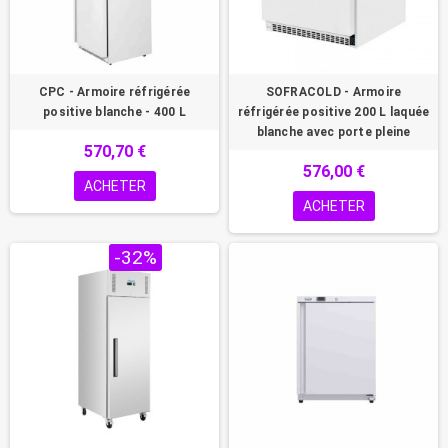
CPC - Armoire réfrigérée
SOFRACOLD - Armoire
positive blanche - 400 L
réfrigérée positive 200 L laquée
blanche avec porte pleine
570,70 €
576,00 €
ACHETER
ACHETER
PROMO !
-32%