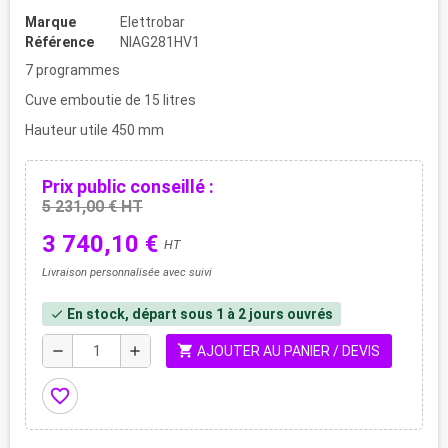
Marque
Elettrobar
Référence
NIAG281HV1
7 programmes
Cuve emboutie de 15 litres
Hauteur utile 450 mm
Prix public conseillé :
5 231,00 € HT
3 740,10 €
HT
Livraison personnalisée avec suivi
En stock, départ sous 1 à 2 jours ouvrés
check
shopping_cart
remove
add
AJOUTER AU PANIER / DEVIS
favorite_border