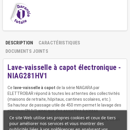
DESCRIPTION
CARACTÉRISTIQUES
DOCUMENTS JOINTS
Lave-vaisselle à capot électronique -
NIAG281HV1
Ce
lave-vaisselle à capot
de la série NIAGARA par
ELETTROBAR répond à toutes les attentes des collectivités
(maisons de retraite, hôpitaux, cantines scolaires, etc.).
Sa
hauteur de passage utile de 450 mm
permet le lavage des
plateaux GN 1/1 ainsi que des assiettes à pizzas.
Ce site Web utilise ses propres cookies et ceux de tiers
Très compact, il convient pour une installation en ligne ou en
pour améliorer nos services et vous montrer des
angle (livré sans table d'entrée ni de sortie).
publicités liées à vos préférences en analysant vos