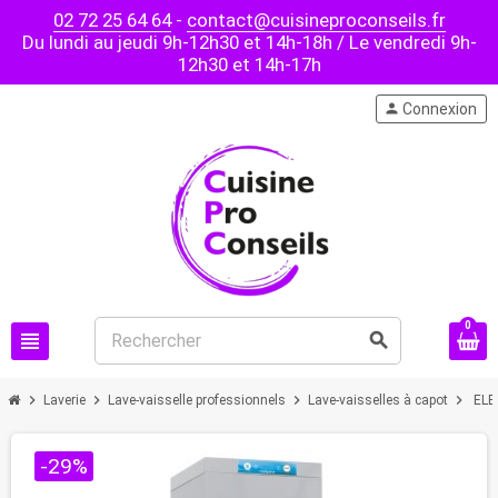
02 72 25 64 64
-
contact@cuisineproconseils.fr
Du lundi au jeudi 9h-12h30 et 14h-18h / Le vendredi 9h-
12h30 et 14h-17h
person
Connexion
0
view_headline
search
chevron_right
chevron_right
chevron_right
chevron_right
Laverie
Lave-vaisselle professionnels
Lave-vaisselles à capot
ELE
-29%