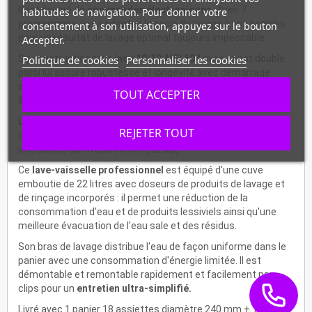
Il est équipé de
commandes électroniques.
Avec 7
habitudes de navigation. Pour donner votre
programmes, vous adaptez le cycle de lavage à vos besoins
consentement à son utilisation, appuyez sur le bouton
pour un résultat de lavage optimal toujours impeccable.
Accepter.
Sa construction tout
Politique de cookies
inox 18/10 AISI 304
Personnaliser les cookies
avec capot double
paroi lui assure robustesse et longévité avec démarrage
automatique à la fermeture du capot et réduction de l'effort
TOUT ACCEPTER
à l'ouverture.
La pompe de lavage à double flux
garantit d'excellents
REJETER TOUT
résultats de lavage en réalisant des économies d'énergie et
une baisse du niveau sonore (62 dB).
Ce
lave-vaisselle professionnel
est équipé d'une cuve
emboutie de 22 litres avec doseurs de produits de lavage et
de rinçage incorporés : il permet une réduction de la
consommation d'eau et de produits lessiviels ainsi qu'une
meilleure évacuation de l'eau sale et des résidus.
Son bras de lavage distribue l'eau de façon uniforme dans le
panier avec une consommation d'énergie limitée. Il est
démontable et remontable rapidement et facilement par
clips pour un
entretien ultra-simplifié.
Livré avec 1 panier 18 assiettes diamètre 240 mm + 1 panier