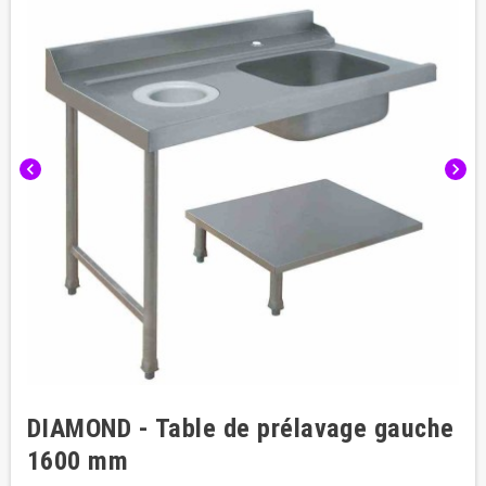
chevron_left
chevron_right
DIAMOND - Table de prélavage gauche
1600 mm