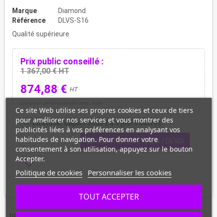
Marque
Diamond
Référence
DLVS-S16
Qualité supérieure
Prix public conseillé :
1 367,00 € HT
874,88 €
HT
Livraison personnalisée avec suivi
Ce site Web utilise ses propres cookies et ceux de tiers
pour améliorer nos services et vous montrer des
En stock, départ sous 2 à 3 jours ouvrés
check
publicités liées à vos préférences en analysant vos
habitudes de navigation. Pour donner votre
shopping_cart
remove
add
AJOUTER AU PANIER / DEVIS
consentement à son utilisation, appuyez sur le bouton
Accepter.
favorite_border
Politique de cookies
Personnaliser les cookies
TOUT ACCEPTER
DESCRIPTION
CARACTÉRISTIQUES