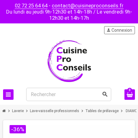
02 72 25 64 64
-
contact@cuisineproconseils.fr
Du lundi au jeudi 9h-12h30 et 14h-18h / Le vendredi 9h-
12h30 et 14h-17h
person
Connexion
0
view_headline
search
chevron_right
chevron_right
chevron_right
chevron_right
Laverie
Lave-vaisselle professionnels
Tables de prélavage
DIAMON
-36%