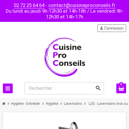
02 72 25 64 64
-
contact@cuisineproconseils.fr
Du lundi au jeudi 9h-12h30 et 14h-18h / Le vendredi 9h-
12h30 et 14h-17h
person
Connexion
0
view_headline
search
chevron_right
chevron_right
chevron_right
chevron_right
Hygiène - Entretien
Hygiène
Lave-mains
L2G - Lave-mains inox su