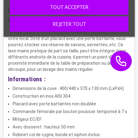
TOUT ACCEPTER
Un lave-mains professionnel INOX
avec dosseret IP0079
REJETER TOUT
Ce lave-mains à commande fémorale est indispensable dans
votre local. Doté d'un placard avec une porte battante, vous
pourrez stocker vos réserve de savons, serviettes, etc.
Ce
lave mains pratique de part sa taille, peut être intégrer dans
différents endroits de la cuisine, il permet un point d'eau à
proximité immédiate de la table de préparation ou de
découpe, pour un lavage des mains régulier.
Informations :
Dimensions de la cuve : 400/440 x 370 x 130 mm (LxPxH)
Construction en inox AISI 304
Placard avec porte battantes non doublée
Commande fémorale par bouton poussoir temporisé à 7 s
Mitigeur EC/EF
Avec dosseret : hauteur 50 mm
Robinet col de cygne, bonde et siphon inclus