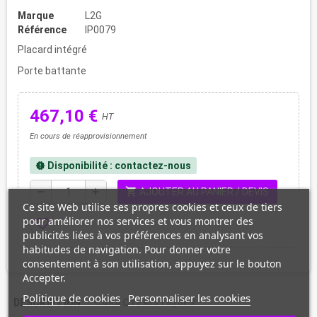
Marque
L2G
Référence
IP0079
Placard intégré
Porte battante
467,10 €
HT
En cours de réapprovisionnement
Disponibilité : contactez-nous
new_releases
shopping_cart
remove
add
AJOUTER AU PANIER / DEVIS
Ce site Web utilise ses propres cookies et ceux de tiers
pour améliorer nos services et vous montrer des
favorite_border
publicités liées à vos préférences en analysant vos
habitudes de navigation. Pour donner votre
consentement à son utilisation, appuyez sur le bouton
Accepter.
Politique de cookies
Personnaliser les cookies
DESCRIPTION
CARACTÉRISTIQUES