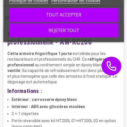
Politique de cookies
Personnaliser les cookies
TOUT ACCEPTER
DESCRIPTION
CARACTÉRISTIQUES
REJETER TOUT
Armoire réfrigérée positive
professionnelle - AW-RC200
Cette armoire frigorifique 1 porte
est idéale pour les
restaurateurs et professionnels du CHR. Ce
réfrigérateur
professionnel
au revêtement simple en époxy blanc est
ventilé
. Sa capacité de refroidissement est donc plus rapide
et plus homogène que celle des armoires à froid statique. Le
dégivrage est automatique.
Informations :
Extérieur : carrosserie époxy blanc
Intérieur : ABS avec glissières moulées
2 + 1 clayettes
Porte réversible avec kit HT200L.01+HT200L.02 en option
(nous consulter)