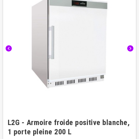
chevron_left
chevron_right
L2G - Armoire froide positive blanche,
1 porte pleine 200 L