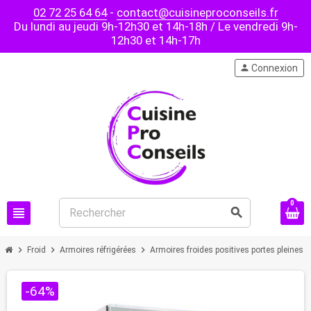
02 72 25 64 64
-
contact@cuisineproconseils.fr
Du lundi au jeudi 9h-12h30 et 14h-18h / Le vendredi 9h-
12h30 et 14h-17h
person
Connexion
0
view_headline
search
chevron_right
chevron_right
chevron_right
chevron
Froid
Armoires réfrigérées
Armoires froides positives portes pleines
-64%