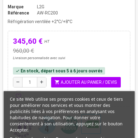
Marque
L2G
Référence
AW-RC200
Réfrigération ventilée +2°C/+8°C
345,60 €
HT
960,00 €
Livraison personnalisée avec suivi
En stock, départ sous 5 à 6 jours ouvrés
check
shopping_cart
remove
add
AJOUTER AU PANIER / DEVIS
favorite_border
Ce site Web utilise ses propres cookies et ceux de tiers
pour améliorer nos services et vous montrer des
publicités liées à vos préférences en analysant vos
habitudes de navigation. Pour donner votre
consentement à son utilisation, appuyez sur le bouton
Accepter.