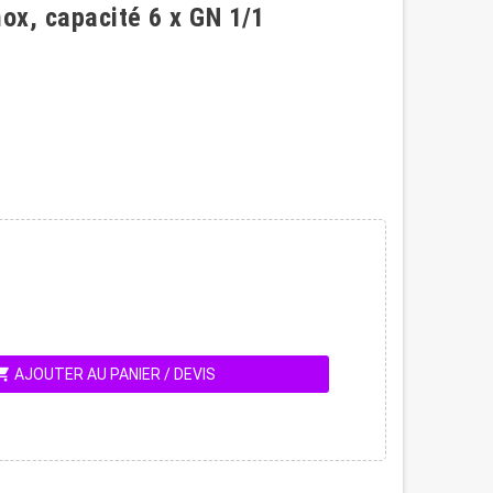
nox, capacité 6 x GN 1/1
ing_cart
AJOUTER AU PANIER / DEVIS