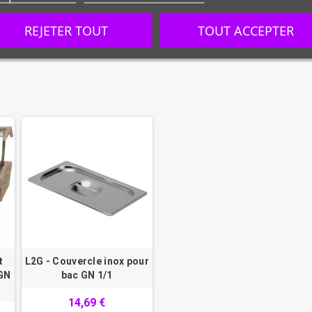
REJETER TOUT
TOUT ACCEPTER
t
L2G - Couvercle inox pour
 GN
bac GN 1/1
14,69 €