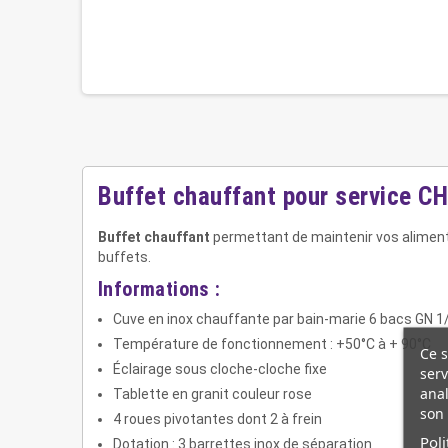
Buffet chauffant pour service 
Buffet chauffant
permettant de maintenir vos aliment
buffets.
Informations :
Cuve en inox chauffante par bain-marie 6 bacs GN 1/
Température de fonctionnement : +50°C à + 90°C
Ce s
Éclairage sous cloche-cloche fixe
serv
anal
Tablette en granit couleur rose
son 
4 roues pivotantes dont 2 à frein
Poli
Dotation : 3 barrettes inox de séparation