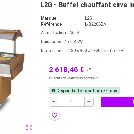
L2G - Buffet chauffant cuve i
Marque
L2G
Référence
L-B2206BA
Alimentation : 230 V
Puissance : 4 x 0,8 kW
Dimensions : 2180 x 900 x 1320 mm (LxPxH)
2 618,46 €
HT
En cours de réapprovisionnement
Disponibilité : contactez-nous
new_releases
shopp
remove
add
favorite_border
zoom_out_map