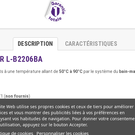
DESCRIPTION
CARACTÉRISTIQUES
CHR L-B2206BA
s à une température allant de
50°C à 90°C
par le système du
bain-ma
1 (
non fournis
)
ite Web utilise ses propres cookies et ceux de tiers pour améliorer
ices et vous montrer des publicités liées à vos préférences en
ysant vos habitudes de navigation. Pour donner votre consenteme
utilisation, appuyez sur le bouton Accepter.
tique de cookies
Personnaliser les cookies