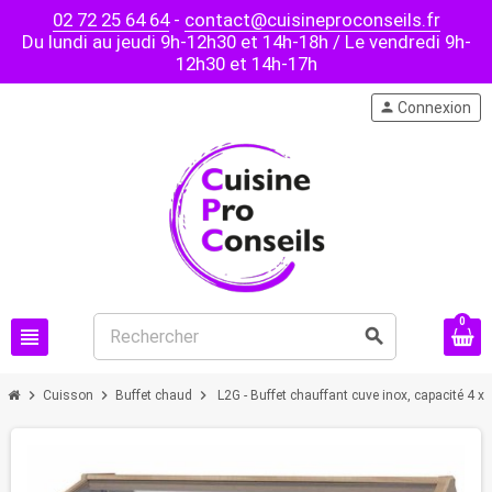
02 72 25 64 64
-
contact@cuisineproconseils.fr
Du lundi au jeudi 9h-12h30 et 14h-18h / Le vendredi 9h-
12h30 et 14h-17h
person
Connexion
0
view_headline
search
chevron_right
chevron_right
chevron_right
Cuisson
Buffet chaud
L2G - Buffet chauffant cuve inox, capacité 4 x