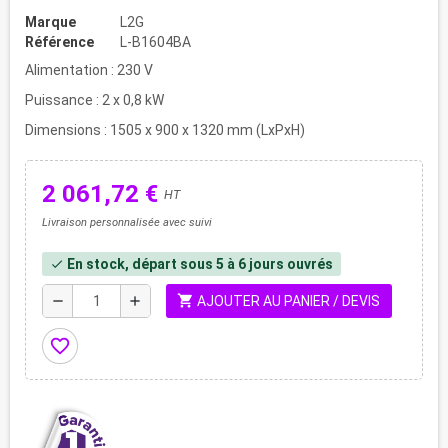
Marque
L2G
Référence
L-B1604BA
Alimentation : 230 V
Puissance : 2 x 0,8 kW
Dimensions : 1505 x 900 x 1320 mm (LxPxH)
2 061,72 €
HT
Livraison personnalisée avec suivi
En stock, départ sous 5 à 6 jours ouvrés
check
shopping_cart
remove
add
AJOUTER AU PANIER / DEVIS
favorite_border