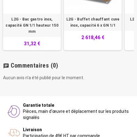
L2G - Bac gastro inox,
L2G - Buffet chauffant cuve
L2G
capacité GN 1/1 hauteur 150
inox, capacité 6 x GN 1/1
mm
2 618,46 €
31,32 €
Commentaires
(0)
chat
Aucun avis n'a été publié pour le moment.
Garantie totale
Pièces, main d'œuvre et déplacement sur les produits
signalés
Livraison
Participation de 49€ HT par commande