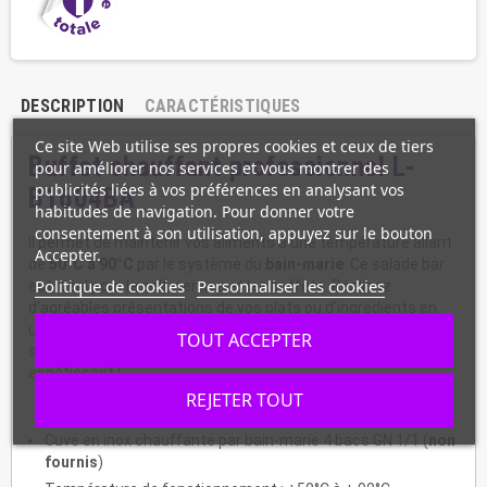
DESCRIPTION
CARACTÉRISTIQUES
Ce site Web utilise ses propres cookies et ceux de tiers
Buffet chauffant professionnel L-
pour améliorer nos services et vous montrer des
publicités liées à vos préférences en analysant vos
B1604BA
habitudes de navigation. Pour donner votre
consentement à son utilisation, appuyez sur le bouton
Il permet de maintenir vos aliments à une température allant
Accepter.
de
50°C à 90°C
par le système du
bain-marie
. Ce salade bar
Politique de cookies
Personnaliser les cookies
est idéal pour le self-service et les buffets. Réalisez
d'agréables présentations de vos plats ou d'ingrédients en
utilisant des bacs GN 1/2 ou GN 1/4, vous pourrez alors jouer
TOUT ACCEPTER
sur les couleurs et dresser un buffet chauffant encore plus
appétissant !
REJETER TOUT
Informations :
Cuve en inox chauffante par bain-marie 4 bacs GN 1/1 (
non
fournis
)