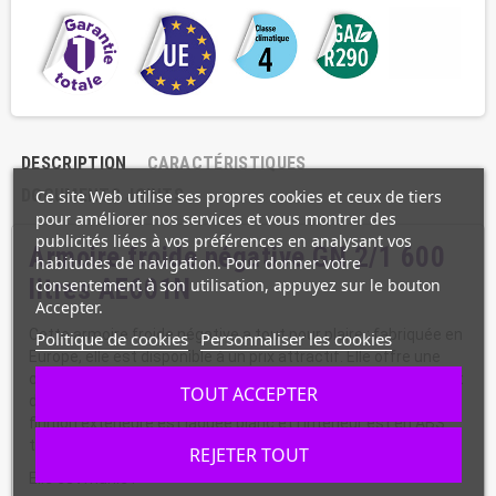
DESCRIPTION
CARACTÉRISTIQUES
DOCUMENTS JOINTS
Ce site Web utilise ses propres cookies et ceux de tiers
pour améliorer nos services et vous montrer des
publicités liées à vos préférences en analysant vos
Armoire froide négative GN 2/1 600
habitudes de navigation. Pour donner votre
litres AE601N
consentement à son utilisation, appuyez sur le bouton
Accepter.
Cette armoire froide négative a tout pour plaire : fabriquée en
Politique de cookies
Personnaliser les cookies
Europe, elle est disponible à un prix attractif. Elle offre une
capacité de 600 L pour stocker vos produits surgelés. Elle est
TOUT ACCEPTER
dotée de
7 grilles évaporatrices fixes de format GN 2/1
. La
finition extérieure est laquée blanc et l'intérieur est en ABS
thermoformé blanc.
REJETER TOUT
Elle est munie :