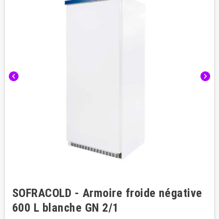
chevron_left
chevron_right
SOFRACOLD - Armoire froide négative
600 L blanche GN 2/1