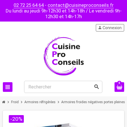
02 72 25 64 64
-
contact@cuisineproconseils.fr
Du lundi au jeudi 9h-12h30 et 14h-18h / Le vendredi 9h-
12h30 et 14h-17h
person
Connexion
0
view_headline
search
chevron_right
chevron_right
chevron_right
chev
Froid
Armoires réfrigérées
Armoires froides négatives portes pleines
-20%