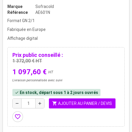
Marque
Sofracold
Référence
AE601N
Format GN 2/1
Fabriquée en Europe
Affichage digital
Prix public conseillé :
1 372,00 € HT
1 097,60 €
HT
Livraison personnalisée avec suivi
En stock, départ sous 1 à 2 jours ouvrés
check
shopping_cart
remove
add
AJOUTER AU PANIER / DEVIS
favorite_border