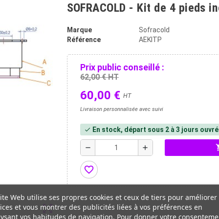
SOFRACOLD - Kit de 4 pieds in
Marque
Sofracold
Référence
AEKITP
Prix public conseillé :
62,00 € HT
60,00 €
HT
Livraison personnalisée avec suivi
En stock, départ sous 2 à 3 jours ouvr
check
shopp
remove
add
favorite_border
ite Web utilise ses propres cookies et ceux de tiers pour améliorer
ices et vous montrer des publicités liées à vos préférences en
zoom_out_map
ysant vos habitudes de navigation. Pour donner votre consenteme