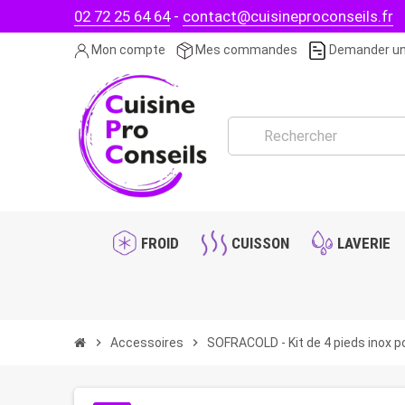
02 72 25 64 64
-
contact@cuisineproconseils.fr
Mon compte
Mes commandes
Demander un
FROID
CUISSON
LAVERIE
chevron_right
Accessoires
chevron_right
SOFRACOLD - Kit de 4 pieds inox p