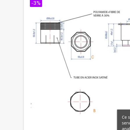
-3%
Ce s
serv
anal