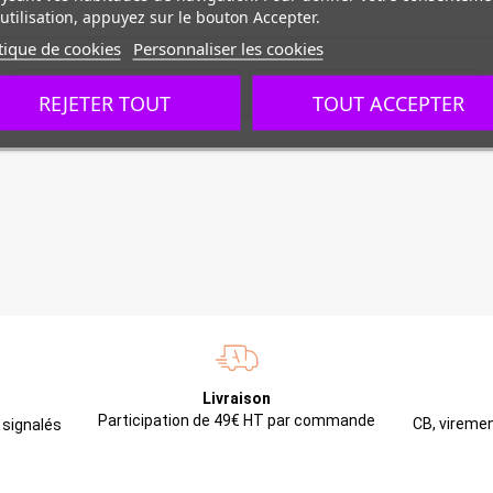
utilisation, appuyez sur le bouton Accepter.
tique de cookies
Personnaliser les cookies
CARACTÉRISTIQUES
DOCUMENTS JOINTS
REJETER TOUT
TOUT ACCEPTER
Livraison
Participation de 49€ HT par commande
CB, viremen
 signalés