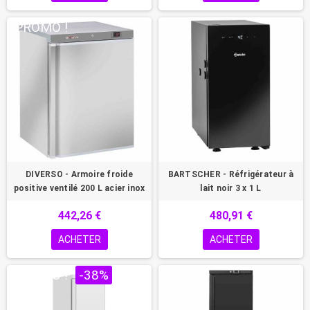
PROMO !
DIVERSO - Armoire froide
BARTSCHER - Réfrigérateur à
positive ventilé 200 L acier inox
lait noir 3 x 1 L
442,26 €
480,91 €
ACHETER
ACHETER
PROMO !
-38%