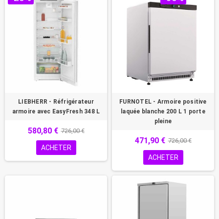
LIEBHERR - Réfrigérateur
FURNOTEL - Armoire positive
armoire avec EasyFresh 348 L
laquée blanche 200 L 1 porte
pleine
580,80 €
726,00 €
471,90 €
726,00 €
ACHETER
ACHETER