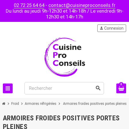
02 72 25 64 64
-
contact@cuisineproconseils.fr
Du lundi au jeudi 9h-12h30 et 14h-18h / Le vendredi 9h-
12h30 et 14h-17h
person
Connexion
0
view_headline
search
chevron_right
chevron_right
chevron_right
Froid
Armoires réfrigérées
Armoires froides positives portes pleines
ARMOIRES FROIDES POSITIVES PORTES
PLEINES