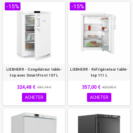
-15%
-15%
LIEBHERR - Congélateur table-
LIEBHERR - Réfrigérateur table-
top avec SmartFrost 107 L
top 111 L
324,48 €
357,00 €
381,74 €
420,00 €
ACHETER
ACHETER