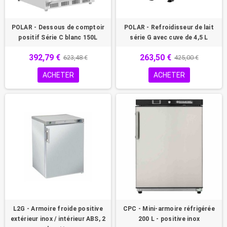
POLAR - Dessous de comptoir
POLAR - Refroidisseur de lait
positif Série C blanc 150L
série G avec cuve de 4,5 L
392,79 €
263,50 €
623,48 €
425,00 €
ACHETER
ACHETER
L2G - Armoire froide positive
CPC - Mini-armoire réfrigérée
extérieur inox / intérieur ABS, 2
200 L - positive inox