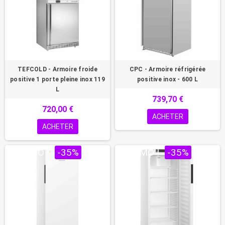
TEFCOLD - Armoire froide
CPC - Armoire réfrigérée
positive 1 porte pleine inox 119
positive inox - 600 L
L
739,70 €
720,00 €
ACHETER
ACHETER
PROMO !
-35%
PROMO !
-35%