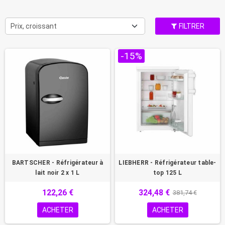
Prix, croissant
FILTRER
-15%
BARTSCHER - Réfrigérateur à
LIEBHERR - Réfrigérateur table-
lait noir 2 x 1 L
top 125 L
122,26 €
324,48 €
381,74 €
ACHETER
ACHETER