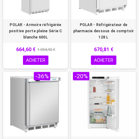
POLAR - Armoire réfrigérée
POLAR - Réfrigérateur de
positive porte pleine Série C
pharmacie dessous de comptoir
blanche 600L
128 L
664,60 €
670,81 €
1 054,92 €
ACHETER
ACHETER
PROMO !
-36%
-20%