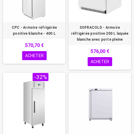
CPC - Armoire réfrigérée
SOFRACOLD - Armoire
positive blanche - 400 L
réfrigérée positive 200 L laquée
blanche avec porte pleine
570,70 €
576,00 €
ACHETER
ACHETER
PROMO !
-32%