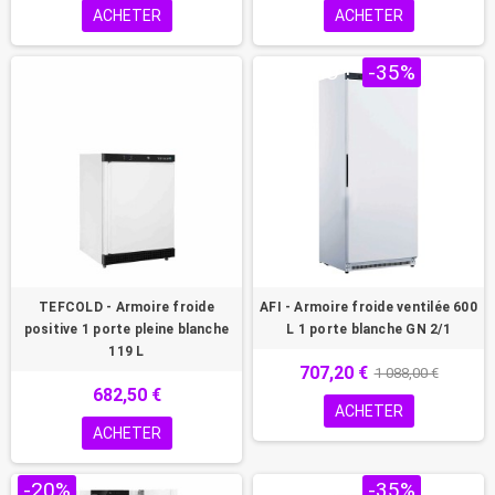
ACHETER
ACHETER
PROMO !
-35%
TEFCOLD - Armoire froide
AFI - Armoire froide ventilée 600
positive 1 porte pleine blanche
L 1 porte blanche GN 2/1
119 L
707,20 €
1 088,00 €
682,50 €
ACHETER
ACHETER
-20%
PROMO !
-35%