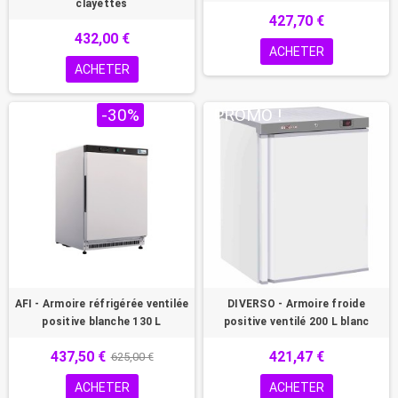
clayettes
427,70 €
432,00 €
ACHETER
ACHETER
PROMO !
-30%
PROMO !
AFI - Armoire réfrigérée ventilée
DIVERSO - Armoire froide
positive blanche 130 L
positive ventilé 200 L blanc
437,50 €
421,47 €
625,00 €
ACHETER
ACHETER