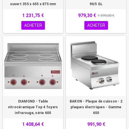
ouvert 355 x 655 x 875 mm
90/5 GL
1 231,75 €
979,30 €
1 399,00 €
ACHETER
ACHETER
DIAMOND - Table
BARON - Plaque de cuisson - 2
vitrocéramique Top 4 foyers
plaques électriques - Gamme
infrarouge, série 600
650
1 408,64 €
991,90 €