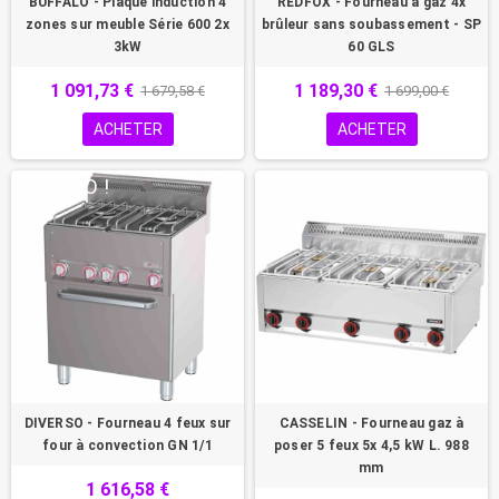
BUFFALO - Plaque induction 4
REDFOX - Fourneau à gaz 4x
zones sur meuble Série 600 2x
brûleur sans soubassement - SP
3kW
60 GLS
1 091,73 €
1 189,30 €
1 679,58 €
1 699,00 €
ACHETER
ACHETER
PROMO !
PROMO !
DIVERSO - Fourneau 4 feux sur
CASSELIN - Fourneau gaz à
four à convection GN 1/1
poser 5 feux 5x 4,5 kW L. 988
mm
1 616,58 €