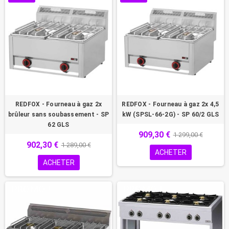
REDFOX - Fourneau à gaz 2x
REDFOX - Fourneau à gaz 2x 4,5
brûleur sans soubassement - SP
kW (SPSL-66-2G) - SP 60/2 GLS
62 GLS
909,30 €
1 299,00 €
902,30 €
1 289,00 €
ACHETER
ACHETER
PROMO !
PROMO !