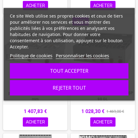
ACHETER
ACHETER
Ce site Web utilise ses propres cookies et ceux de tiers
PROMO !
-30%
pour améliorer nos services et vous montrer des
publicités liées à vos préférences en analysant vos
habitudes de navigation. Pour donner votre
consentement à son utilisation, appuyez sur le bouton
Accepter.
Politique de cookies
Personnaliser les cookies
TOUT ACCEPTER
REJETER TOUT
CASSELIN - Fourneau gaz à
REDFOX - Fourneau à gaz 6x
poser 3 feux 3x 4,5 kW L. 988
brûleur sans soubassement - SP
mm
90 GL
1 407,83 €
1 028,30 €
1 469,00 €
ACHETER
ACHETER
PROMO !