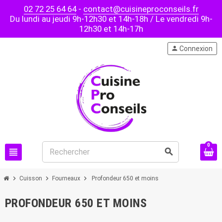
02 72 25 64 64
-
contact@cuisineproconseils.fr
Du lundi au jeudi 9h-12h30 et 14h-18h / Le vendredi 9h-
12h30 et 14h-17h
person
Connexion
0
view_headline
search
chevron_right
chevron_right
chevron_right
Cuisson
Fourneaux
Profondeur 650 et moins
PROFONDEUR 650 ET MOINS