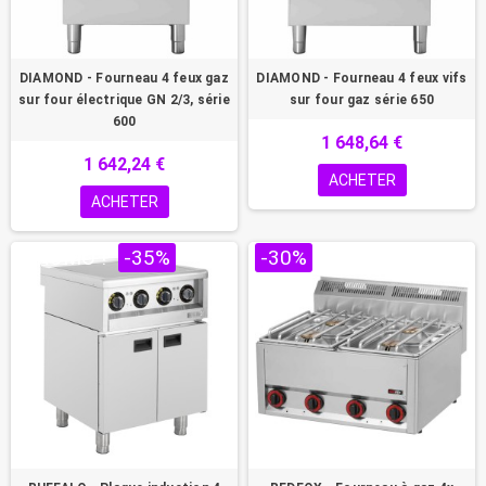
DIAMOND - Fourneau 4 feux gaz
DIAMOND - Fourneau 4 feux vifs
sur four électrique GN 2/3, série
sur four gaz série 650
600
1 648,64 €
1 642,24 €
ACHETER
ACHETER
PROMO !
-35%
-30%