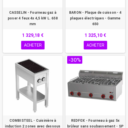
CASSELIN - Fourneau gaz à
BARON - Plaque de cuisson - 4
poser 4 feux 4x 4,5 kW L. 658
plaques électriques - Gamme
mm
650
1 329,18 €
1 325,10 €
ACHETER
ACHETER
-30%
COMBISTEEL - Cuisinière à
REDFOX - Fourneau à gaz 5x
induction 2 zones avec dessous
brûleur sans soubassement - SP