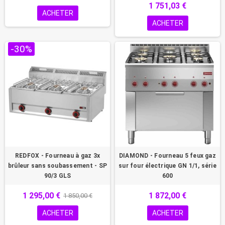
1 751,03 €
ACHETER
ACHETER
-30%
REDFOX - Fourneau à gaz 3x
DIAMOND - Fourneau 5 feux gaz
brûleur sans soubassement - SP
sur four électrique GN 1/1, série
90/3 GLS
600
1 295,00 €
1 872,00 €
1 850,00 €
ACHETER
ACHETER