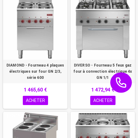
DIAMOND - Fourneau 4 plaques
DIVERSO - Fourneau 5 feux gaz
électriques sur four GN 2/3,
four à convection électrique 4x
série 600
GN 1/1
1 465,60 €
1 472,94 €
ACHETER
ACHETER
PROMO !