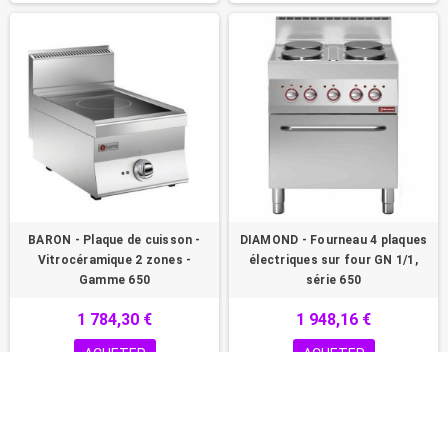
BARON - Plaque de cuisson -
DIAMOND - Fourneau 4 plaques
Vitrocéramique 2 zones -
électriques sur four GN 1/1,
Gamme 650
série 650
1 784,30 €
1 948,16 €
ACHETER
ACHETER
PROMO !