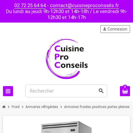
02 72 25 64 64
-
contact@cuisineproconseils.fr
Du lundi au jeudi 9h-12h30 et 14h-18h / Le vendredi 9h-
12h30 et 14h-17h
person
Connexion
0
view_headline
search
chevron_right
chevron_right
chevron_right
chevron
Froid
Armoires réfrigérées
Armoires froides positives portes pleines