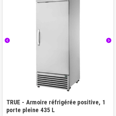
chevron_left
chevron_right
TRUE - Armoire réfrigérée positive, 1
porte pleine 435 L