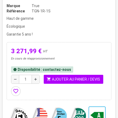
Marque
True
Référence
TGN-1R-1S
Haut de gamme
Écologique
Garantie 5 ans !
3 271,99 €
HT
En cours de réapprovisionnement
Disponibilité : contactez-nous
new_releases
shopping_cart
remove
add
AJOUTER AU PANIER / DEVIS
favorite_border