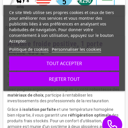
Ce site Web utilise ses propres cookies et ceux de tiers
pour améliorer nos services et vous montrer des
publicités liées à vos préférences en analysant vos
DESCRIPTION
CARACTÉRISTIQUES
habitudes de navigation. Pour donner votre
consentement à son utilisation, appuyez sur le bouton
Accepter.
Armoire froide positive, 1 porte
Politique de cookies
Personnaliser les cookies
pleine 435 L
TOUT ACCEPTER
True vous propose cette gamme de réfrigérateurs positifs
très professionnels. Du matériel spécial CHR, à la conception
bien pensée, qui allie magnifique design et qualité supérieure.
REJETER TOUT
Ce frigo de 435 litres est équipé d'une porte pleine réversible,
avec poignée ergonomique intégrée. Le coté
robustesse des
matériaux de choix
, participe à rentabiliser les
investissements des professionnels de la restauration.
Grâce à
isolation parfaite
et une température homogène
bien répartie, il vous garantit une
réfrigération optimale
des
produits frais stockés. Pour un confort d'utilisation, cette
armoire est munie d'un système à deux glissières avec anti-