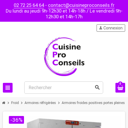
02 72 25 64 64
-
contact@cuisineproconseils.fr
Du lundi au jeudi 9h-12h30 et 14h-18h / Le vendredi 9h-
12h30 et 14h-17h
person
Connexion
0
view_headline
search
chevron_right
chevron_right
chevron_right
chevron
Froid
Armoires réfrigérées
Armoires froides positives portes pleines
-36%