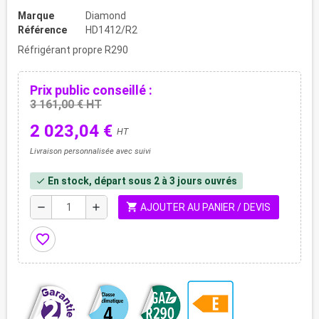
Marque
Diamond
Référence
HD1412/R2
Réfrigérant propre R290
Prix public conseillé :
3 161,00 € HT
2 023,04 €
HT
Livraison personnalisée avec suivi
En stock, départ sous 2 à 3 jours ouvrés
check
shopping_cart
remove
add
AJOUTER AU PANIER / DEVIS
favorite_border