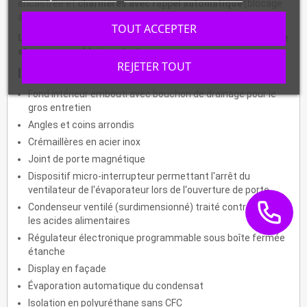
encastrée et
charnières avec rappel automatique
(blocage
à 90°).
TOUT ACCEPTER
La régulation est électronique
et le
dégivrage automatique
et programmable
à souhait.
REJETER TOUT
Informations :
Fond intérieur embouti avec bouchon de drainage pour le
gros entretien
Angles et coins arrondis
Crémaillères en acier inox
Joint de porte magnétique
Dispositif micro-interrupteur permettant l'arrêt du
ventilateur de l'évaporateur lors de l'ouverture de porte
Condenseur ventilé (surdimensionné) traité contre le sel et
les acides alimentaires
Régulateur électronique programmable sous boîte fermée
étanche
Display en façade
Évaporation automatique du condensat
Isolation en polyuréthane sans CFC