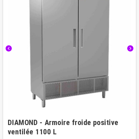
chevron_left
chevron_right
DIAMOND - Armoire froide positive
ventilée 1100 L