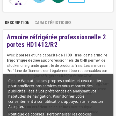
DESCRIPTION
CARACTÉRISTIQUES
Armoire réfrigérée professionnelle 2
portes HD1412/R2
Avec
2 portes
et une
capacité de 1100 litres
, cette
armoire
frigorifique
dédiée aux professionnels du CHR
permet de
stocker une grande quantité de produits frais. Les armoires
Profi Line de Diamond sont également éco-responsables car
elles utilisent le
gaz réfrigérant R290 à faible GPW
.
Ce site Web utilise ses propres cookies et ceux de tiers
Le groupe compresseur de classe climatique 4 est logé en-
pour améliorer nos services et vous montrer des
dessous
de l'armoire pour des prestations optimisées avec
publicités liées à vos préférences en analysant vos
une accessibilité frontale facilitant la maintenance.
habitudes de navigation. Pour donner votre
consentement à son utilisation, appuyez sur le bouton
La structure de l'armoire froide est monobloc avec un
Accepter.
intérieur et un extérieur en acier inox
austénitique
(alimentaire). Les portes sont réversibles avec poignée
Politique de cookies
Personnaliser les cookies