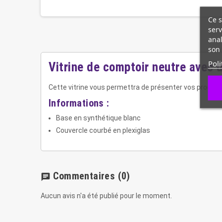
Ce s
serv
anal
son 
Poli
Vitrine de comptoir neutre avec u
Cette vitrine vous permettra de présenter vos produits
Informations :
Base en synthétique blanc
Couvercle courbé en plexiglas
Commentaires
(0)
chat
Aucun avis n'a été publié pour le moment.