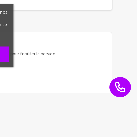
 nos
nt à
és pour faciliter le service.