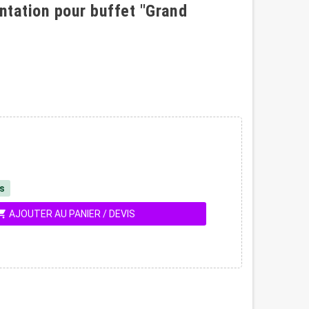
ntation pour buffet "Grand
és
ing_cart
AJOUTER AU PANIER / DEVIS