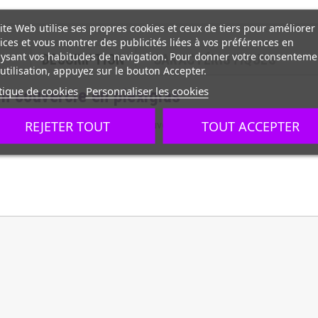
ite Web utilise ses propres cookies et ceux de tiers pour améliorer
ices et vous montrer des publicités liées à vos préférences en
ysant vos habitudes de navigation. Pour donner votre consenteme
DESCRIPTION
CARACTÉRISTIQUES
utilisation, appuyez sur le bouton Accepter.
tique de cookies
Personnaliser les cookies
n couvercle en plexiglas
REJETER TOUT
TOUT ACCEPTER
 à une température neutre. Le couvercle est courbé et s'ouvre des 2 côt