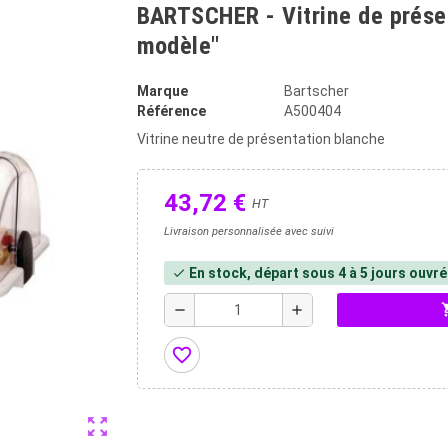
BARTSCHER - Vitrine de prése
modèle"
Marque
Bartscher
Référence
A500404
Vitrine neutre de présentation blanche
43,72 €
HT
Livraison personnalisée avec suivi
En stock, départ sous 4 à 5 jours ouvr
check
shopp
remove
add
favorite_border
zoom_out_map