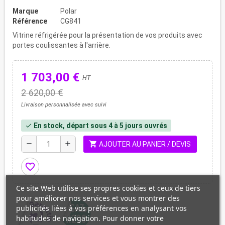
Marque
Polar
Référence
CG841
Vitrine réfrigérée pour la présentation de vos produits avec
portes coulissantes à l'arrière.
1 703,00 €
HT
2 620,00 €
Livraison personnalisée avec suivi
En stock, départ sous 4 à 5 jours ouvrés
check
shopping_cart
remove
add
AJOUTER AU PANIER / DEVIS
favorite_border
Ce site Web utilise ses propres cookies et ceux de tiers
pour améliorer nos services et vous montrer des
publicités liées à vos préférences en analysant vos
habitudes de navigation. Pour donner votre