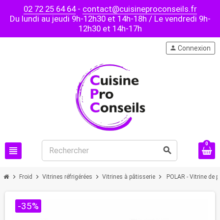
02 72 25 64 64
-
contact@cuisineproconseils.fr
Du lundi au jeudi 9h-12h30 et 14h-18h / Le vendredi 9h-
12h30 et 14h-17h
person
Connexion
0
view_headline
search
chevron_right
chevron_right
chevron_right
chevron_right
Froid
Vitrines réfrigérées
Vitrines à pâtisserie
POLAR - Vitrine de p
-35%