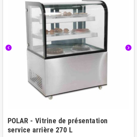
chevron_left
chevron_right
POLAR - Vitrine de présentation
service arrière 270 L