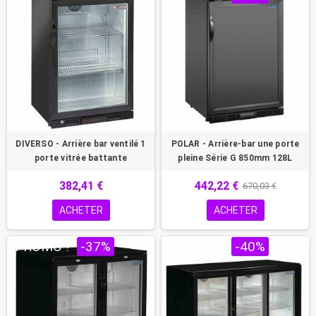
DIVERSO - Arrière bar ventilé 1
POLAR - Arrière-bar une porte
porte vitrée battante
pleine Série G 850mm 128L
382,41 €
442,22 €
670,03 €
ACHETER
ACHETER
PROMO !
-37%
PROMO !
-40%