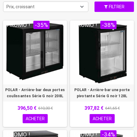
Prix, croissant
FILTRER
PROMO !
-35%
PROMO !
-38%
POLAR - Arrière-bar deux portes
POLAR - Arrière-bar une porte
coulissantes Série G noir 208L
pivotante Série G noir 128L
396,50 €
397,82 €
610,00 €
641,65 €
ACHETER
ACHETER
PROMO !
PROMO !
-34%