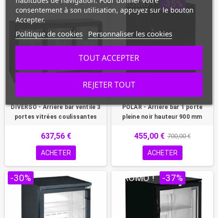
habitudes de navigation. Pour donner votre
PROMO !
PROMO !
-35%
consentement à son utilisation, appuyez sur le bouton
Accepter.
Politique de cookies
Personnaliser les cookies
TOUT ACCEPTER
REJETER TOUT
DIVERSO - Arrière bar ventilé 3
POLAR - Arrière bar 1 porte
portes vitrées coulissantes
pleine noir hauteur 900 mm
637,56 €
455,00 €
700,00 €
ACHETER
ACHETER
-30%
PROMO !
-37%