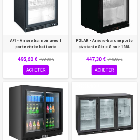
AFI - Arrière bar noir avec 1
POLAR - Arrière-bar une porte
porte vitrée battante
pivotante Série G noir 138L
495,60 €
447,30 €
708,00 €
710,00 €
ACHETER
ACHETER
PROMO !