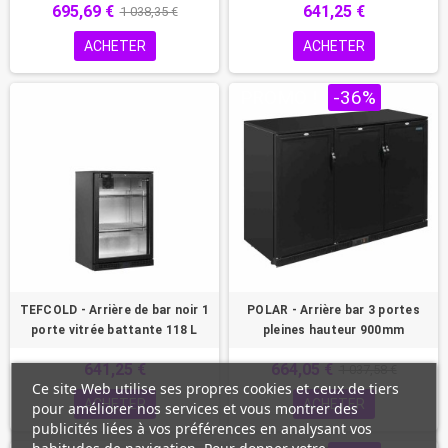
695,69 €
641,25 €
1 038,35 €
ACHETER
ACHETER
PROMO !
-36%
TEFCOLD - Arrière de bar noir 1
POLAR - Arrière bar 3 portes
porte vitrée battante 118 L
pleines hauteur 900mm
641,25 €
664,05 €
1 037,58 €
Ce site Web utilise ses propres cookies et ceux de tiers
ACHETER
ACHETER
pour améliorer nos services et vous montrer des
publicités liées à vos préférences en analysant vos