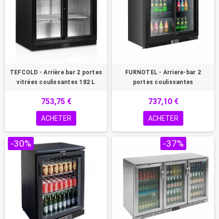
TEFCOLD - Arrière bar 2 portes
FURNOTEL - Arriere-bar 2
vitrées coulissantes 182 L
portes coulissantes
753,75 €
737,10 €
ACHETER
ACHETER
-30%
PROMO !
-37%