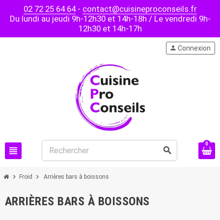
02 72 25 64 64
-
contact@cuisineproconseils.fr
Du lundi au jeudi 9h-12h30 et 14h-18h / Le vendredi 9h-
12h30 et 14h-17h
person
Connexion
0
view_headline
search
chevron_right
chevron_right
Froid
Arrières bars à boissons
ARRIÈRES BARS À BOISSONS