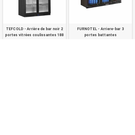
TEFCOLD - Arrière de bar noir 2
FURNOTEL - Arriere-bar 3
portes vitrées coulissantes 188
portes battantes
L
819,00 €
836,25 €
ACHETER
ACHETER
Pour un café, un bar ou un restaurant, les
arrière-bars réfrigérés
répondent aux besoins de présentation et de conservation des
boissons
à température maîtrisée. L'
arrière-bar réfrigéré
à
portes vitrées battantes ou coulissantes améliore la visibilité du
stock tout en maintenant une conservation régulière, adaptée aux
contraintes de la restauration collective et du service continu.
Desserte de bar professionnelle, frigo bar réfrigéré ou vitrine de
boissons, cet équipement relève du
matériel professionnel
homologué
, conçu pour un usage intensif. Il s'intègre aux