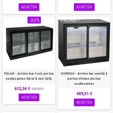
ACHETER
ACHETER
PROMO !
-32%
PROMO !
POLAR - Arrière-bar trois portes
DIVERSO - Arrière bar ventilé 2
coulissantes Série G noir 320L
portes vitrées portes
coulissantes
612,34 €
900,50 €
489,51 €
ACHETER
ACHETER