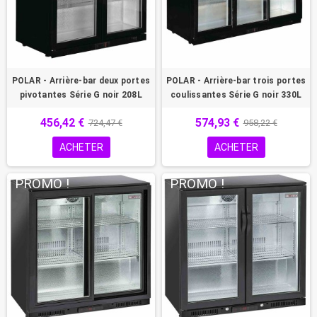
POLAR - Arrière-bar deux portes
POLAR - Arrière-bar trois portes
pivotantes Série G noir 208L
coulissantes Série G noir 330L
456,42 €
574,93 €
724,47 €
958,22 €
ACHETER
ACHETER
PROMO !
PROMO !