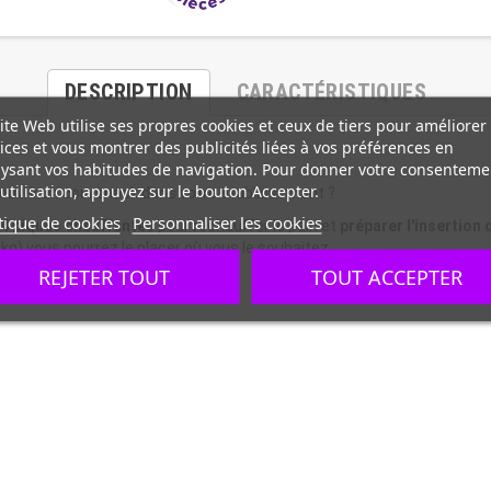
DESCRIPTION
CARACTÉRISTIQUES
ite Web utilise ses propres cookies et ceux de tiers pour améliorer
ices et vous montrer des publicités liées à vos préférences en
ysant vos habitudes de navigation. Pour donner votre consenteme
utilisation, appuyez sur le bouton Accepter.
'ouvrir un coin snack dans votre établissement ?
tique de cookies
Personnaliser les cookies
4 piques chauffantes
pour réchauffer le pain et
préparer l'insertion 
kg) vous pourrez le placer où vous le souhaitez.
REJETER TOUT
TOUT ACCEPTER