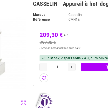
CASSELIN - Appareil à hot-dog
Marque
Casselin
Référence
CMH1B
209,30 €
HT
299,00 €
Livraison personnalisée avec suivi
En stock, départ sous 2 à 3 jours ouvr
check
shopp
remove
add
favorite_border
zoom_out_map