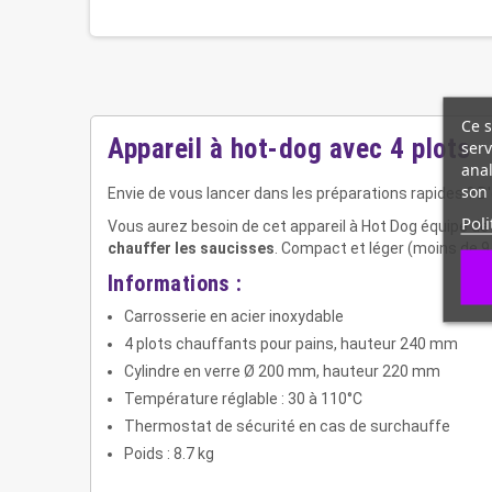
Ce s
Appareil à hot-dog avec 4 plots
serv
anal
son 
Envie de vous lancer dans les préparations rapides ? D
Poli
Vous aurez besoin de cet appareil à Hot Dog équipé de
chauffer les saucisses
. Compact et léger (moins de 9 
Informations :
Carrosserie en acier inoxydable
4 plots chauffants pour pains, hauteur 240 mm
Cylindre en verre Ø 200 mm, hauteur 220 mm
Température réglable : 30 à 110°C
Thermostat de sécurité en cas de surchauffe
Poids : 8.7 kg