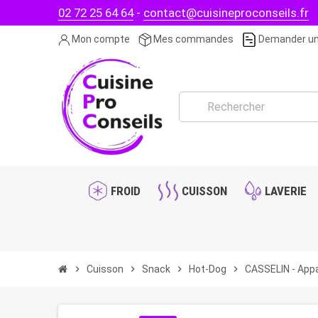
02 72 25 64 64
-
contact@cuisineproconseils.fr
Mon compte
Mes commandes
Demander un
FROID
CUISSON
LAVERIE
chevron_right
Cuisson
chevron_right
Snack
chevron_right
Hot-Dog
chevron_right
CASSELIN - Appar