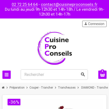
02 72 25 64 64
-
contact@cuisineproconseils.fr
Du lundi au jeudi 9h-12h30 et 14h-18h / Le vendredi 9h-
12h30 et 14h-17h
person
Connexion
0
view_headline
search
chevron_right
chevron_right
chevron_right
chevron_right
Préparation
Couper - Trancher
Trancheuses
DIAMOND - Trancheu
-36%