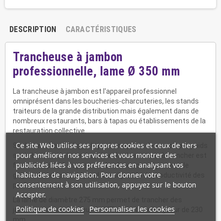
DESCRIPTION
CARACTÉRISTIQUES
Trancheuse à jambon
professionnelle, lame Ø 350 mm
La trancheuse à jambon est l'appareil professionnel
omniprésent dans les boucheries-charcuteries, les stands
traiteurs de la grande distribution mais également dans de
nombreux restaurants, bars à tapas ou établissements de la
restauration collective.
Ce site Web utilise ses propres cookies et ceux de tiers
Sur le trancheur oblique, le jambon appuie de son propre poids
pour améliorer nos services et vous montrer des
sur la butée et la lame. La pièce de charcuterie à trancher est
publicités liées à vos préférences en analysant vos
facile et rapide à disposer et à enlever, ce qui permet de
habitudes de navigation. Pour donner votre
gagner du temps et répond aux objectifs de productivité des
consentement à son utilisation, appuyez sur le bouton
professionnels.
Accepter.
La lame de diamètre 275 mm permet de trancher des
Politique de cookies
Personnaliser les cookies
jambons sur une hauteur de 175 mm et une longueur de 230
mm.