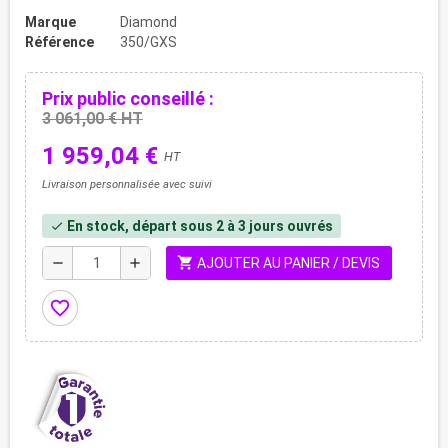
Marque
Diamond
Référence
350/GXS
Prix public conseillé :
3 061,00 € HT
1 959,04 €
HT
Livraison personnalisée avec suivi
En stock, départ sous 2 à 3 jours ouvrés
check
shopping_cart
remove
add
AJOUTER AU PANIER / DEVIS
favorite_border