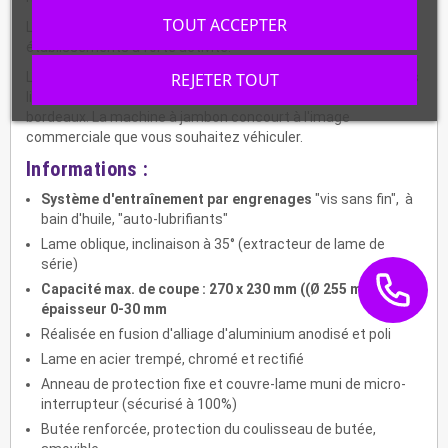
TOUT ACCEPTER
Les trancheuses à engrenage conviennent parfaitement aux
établissements à forte activité.
REJETER TOUT
Les trancheurs professionnels de la gamme Top Line ont des
lignes adoucies et sont équipés de pommeaux de couleur
bordeaux. La machine à jambon concourt à l'image
commerciale que vous souhaitez véhiculer.
Informations :
Système d'entraînement par engrenages
"vis sans fin", à
bain d'huile, "auto-lubrifiants"
Lame oblique, inclinaison à 35° (extracteur de lame de
série)
Capacité max. de coupe : 270 x 230 mm ((Ø 255 mm),
épaisseur 0-30 mm
Réalisée en fusion d'alliage d'aluminium anodisé et poli
Lame en acier trempé, chromé et rectifié
Anneau de protection fixe et couvre-lame muni de micro-
interrupteur (sécurisé à 100%)
Butée renforcée, protection du coulisseau de butée,