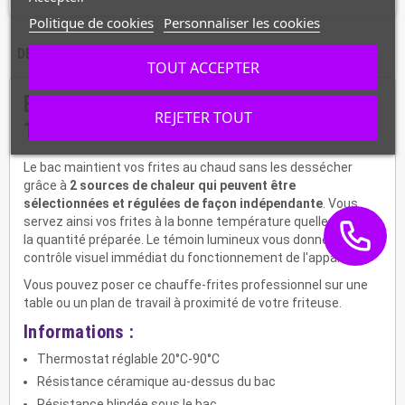
Politique de cookies
Personnaliser les cookies
DESCRIPTION
CARACTÉRISTIQUES
TOUT ACCEPTER
Bac de salage et chauffe-frites de
REJETER TOUT
12L FSM-WP
Le bac maintient vos frites au chaud sans les dessécher
grâce à
2 sources de chaleur qui peuvent être
sélectionnées et régulées de façon indépendante
. Vous
servez ainsi vos frites à la bonne température quelle que soit
la quantité préparée. Le témoin lumineux vous donne un
contrôle visuel immédiat du fonctionnement de l'appareil.
Vous pouvez poser ce chauffe-frites professionnel sur une
table ou un plan de travail à proximité de votre friteuse.
Informations :
Thermostat réglable 20°C-90°C
Résistance céramique au-dessus du bac
Résistance blindée sous le bac