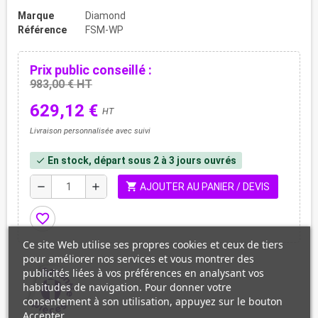
Marque
Diamond
Référence
FSM-WP
Prix public conseillé :
983,00 € HT
629,12 €
HT
Livraison personnalisée avec suivi
En stock, départ sous 2 à 3 jours ouvrés
check
shopping_cart
remove
add
AJOUTER AU PANIER / DEVIS
favorite_border
Ce site Web utilise ses propres cookies et ceux de tiers
pour améliorer nos services et vous montrer des
publicités liées à vos préférences en analysant vos
habitudes de navigation. Pour donner votre
consentement à son utilisation, appuyez sur le bouton
Accepter.