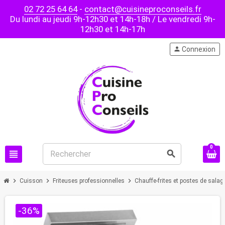
02 72 25 64 64
-
contact@cuisineproconseils.fr
Du lundi au jeudi 9h-12h30 et 14h-18h / Le vendredi 9h-
12h30 et 14h-17h
person
Connexion
0
view_headline
search
chevron_right
chevron_right
chevron_right
Cuisson
Friteuses professionnelles
Chauffe-frites et postes de salag
-36%