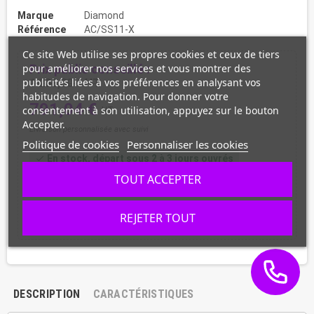
Marque
Diamond
Référence
AC/SS11-X
Ce site Web utilise ses propres cookies et ceux de tiers
pour améliorer nos services et vous montrer des
Prix public conseillé :
publicités liées à vos préférences en analysant vos
1 236,00 € HT
habitudes de navigation. Pour donner votre
791,04 €
consentement à son utilisation, appuyez sur le bouton
HT
Accepter.
Livraison personnalisée avec suivi
Politique de cookies
Personnaliser les cookies
En stock, départ sous 2 à 3 jours ouvrés
check
TOUT ACCEPTER
shopping_cart
remove
add
AJOUTER AU PANIER / DEVIS
favorite_border
REJETER TOUT
DESCRIPTION
CARACTÉRISTIQUES