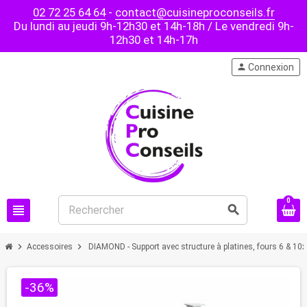
02 72 25 64 64
-
contact@cuisineproconseils.fr
Du lundi au jeudi 9h-12h30 et 14h-18h / Le vendredi 9h-
12h30 et 14h-17h
person
Connexion
0
view_headline
search
chevron_right
chevron_right
Accessoires
DIAMOND - Support avec structure à platines, fours 6 & 10
-36%