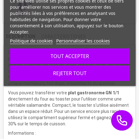
Ce site Web utilise ses propres cookies et ceux de tiers
pour améliorer nos services et vous montrer des
publicités liées à vos préférences en analysant vos
habitudes de navigation. Pour donner votre
consentement à son utilisation, appuyez sur le bouton
Accepter.
DESCRIPTION
CARACTÉRISTIQUES
Politique de cookies
Personnaliser les cookies
Ce
grill-salamandre en inox
convient parfaitement aux
TOUT ACCEPTER
professionnels de la restauration, aux boulangeries ou
snacks. Il permet de toaster, griller, gratiner, dorer, décongeler
ou réchauffer rapidement tous vos types de plats sans
REJETER TOUT
fumée ni odeur. Il est idéal notamment pour la préparation de
croque-monsieurs, hot dogs, croustillants ou quiches.
Vous pouvez transférer votre
plat gastronorme GN 1/1
directement du four au toaster pour l'utiliser comme une
véritable salamandre. Compact, le toaster s'utilise aisément
dans un espace réduit. Pour un service encore plus rapide,
utilisez le compartiment supérieur fermé et gagnez environ
30% sur le temps de cuisson.
Informations :