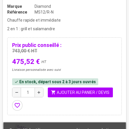
Marque
Diamond
Référence
MS12/R-N
Chauffe rapide et immédiate
2 en 1 : grill et salamandre
Prix public conseillé :
743,00 € HT
475,52 €
HT
Livraison personnalisée avec suivi
En stock, départ sous 2 à 3 jours ouvrés
check
shopping_cart
remove
add
AJOUTER AU PANIER / DEVIS
favorite_border