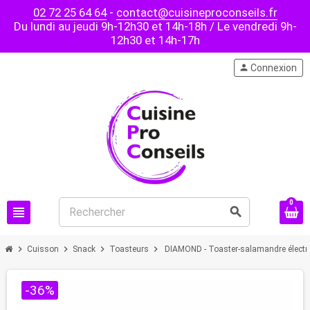
02 72 25 64 64
-
contact@cuisineproconseils.fr
Du lundi au jeudi 9h-12h30 et 14h-18h / Le vendredi 9h-
12h30 et 14h-17h
person
Connexion
0
view_headline
search
chevron_right
chevron_right
chevron_right
chevron_right
Cuisson
Snack
Toasteurs
DIAMOND - Toaster-salamandre électri
-36%