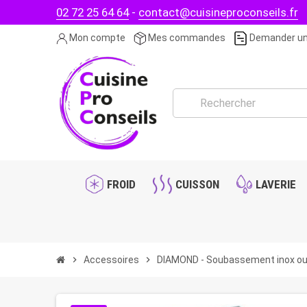
02 72 25 64 64
-
contact@cuisineproconseils.fr
Mon compte
Mes commandes
Demander un
FROID
CUISSON
LAVERIE
chevron_right
Accessoires
chevron_right
DIAMOND - Soubassement inox ou