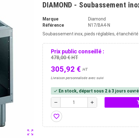
DIAMOND - Soubassement ino
Marque
Diamond
Référence
N17/BA4-N
Soubassement inox, pieds réglables, étanchéité à
Prix public conseillé :
478,00 € HT
305,92 €
HT
Livraison personnalisée avec suivi
En stock, départ sous 2 à 3 jours ouvr
check
shopp
remove
add
favorite_border
zoom_out_map