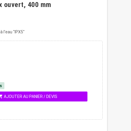
x ouvert, 400 mm
 l'eau "IPX5"
és
ing_cart
AJOUTER AU PANIER / DEVIS