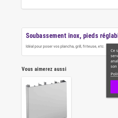
Soubassement inox, pieds réglabl
Idéal pour poser vos plancha, grill, friteuse, etc.
Ce s
serv
anal
son 
Vous aimerez aussi
Poli