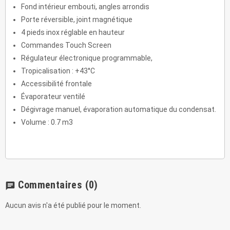
Fond intérieur embouti, angles arrondis
Porte réversible, joint magnétique
4 pieds inox réglable en hauteur
Commandes Touch Screen
Régulateur électronique programmable,
Tropicalisation : +43°C
Accessibilité frontale
Évaporateur ventilé
Dégivrage manuel, évaporation automatique du condensat.
Volume : 0.7 m3
Commentaires
(0)
chat
Aucun avis n'a été publié pour le moment.