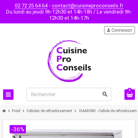
02 72 25 64 64
-
contact@cuisineproconseils.fr
Du lundi au jeudi 9h-12h30 et 14h-18h / Le vendredi 9h-
12h30 et 14h-17h
person
Connexion
0
view_headline
search
chevron_right
chevron_right
chevron_right
Froid
Cellules de refroidissement
DIAMOND - Cellule de refroidisseme
-36%