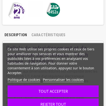
DESCRIPTION
CARACTÉRISTIQUES
Cellule de refroidissement et de
Ce site Web utilise ses propres cookies et ceux de tiers
surgélation sur 5 niveaux , Touch
pour améliorer nos services et vous montrer des
publicités liées à vos préférences en analysant vos
Screen - CBT50/CT
habitudes de navigation. Pour donner votre
consentement à son utilisation, appuyez sur le bouton
Ce modèle aux dimensions réduites est compatible avec les
Accepter.
formats GN 1/1. Il doté d’un régulateur électronique
Politique de cookies
Personnaliser les cookies
programmable, d’un évaporateur ventilé et de 4 cycles
programmables.
TOUT ACCEPTER
Cette cellule de refroidissement vous permet de faire
descendre rapidement la température de vos plats
pour prévenir la multiplication de bactéries. Avec une
REJETER TOUT