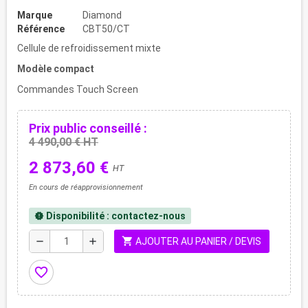
Marque
Diamond
Référence
CBT50/CT
Cellule de refroidissement mixte
Modèle compact
Commandes Touch Screen
Prix public conseillé :
4 490,00 € HT
2 873,60 €
HT
En cours de réapprovisionnement
Disponibilité : contactez-nous
new_releases
shopping_cart
remove
add
AJOUTER AU PANIER / DEVIS
favorite_border