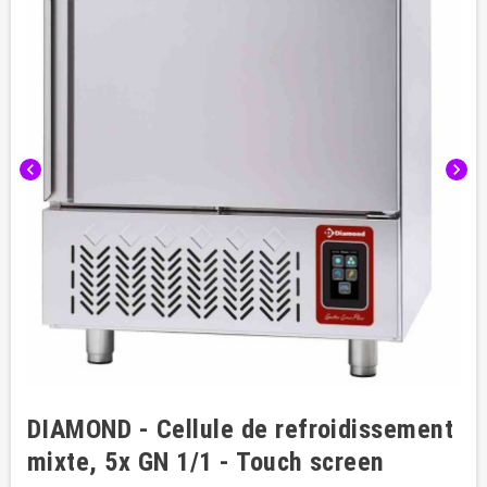
chevron_left
chevron_right
DIAMOND - Cellule de refroidissement
mixte, 5x GN 1/1 - Touch screen