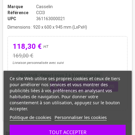
Marque
Casselin
Référence
CCI3
UPC
361163000021
Dimensions : 920 x 600 x 945 mm (LxPxH)
118,30 €
HT
169,00 €
Livraison personnalisée avec suivi
En stock, départ sous 2 à 3 jours ouvrés
check
Ce site Web utilise ses propres cookies et ceux de tiers
pour améliorer nos services et vous montrer des
shopping_cart
remove
add
AJOUTER AU PANIER / DEVIS
publicités liées à vos préférences en analysant vos
habitudes de navigation. Pour donner votre
favorite_border
consentement à son utilisation, appuyez sur le bouton
Accepter.
Politique de cookies
Personnaliser les cookies
TOUT ACCEPTER
DESCRIPTION
CARACTÉRISTIQUES