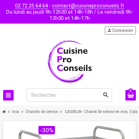
02 72 25 64 64
-
contact@cuisineproconseils.fr
Du lundi au jeudi 9h-12h30 et 14h-18h / Le vendredi 9h-
12h30 et 14h-17h
person
Connexion
0
view_headline
search
chevron_right
chevron_right
chevron_right
Inox
Chariots de service
CASSELIN - Chariot de service en inox, 3 pla
PROMO !
-30%