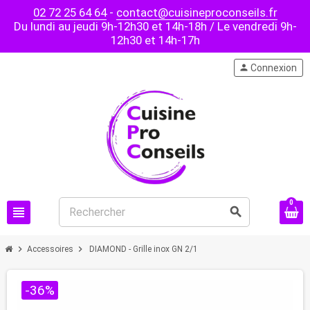
02 72 25 64 64
-
contact@cuisineproconseils.fr
Du lundi au jeudi 9h-12h30 et 14h-18h / Le vendredi 9h-
12h30 et 14h-17h
person
Connexion
0
view_headline
search
chevron_right
chevron_right
Accessoires
DIAMOND - Grille inox GN 2/1
-36%