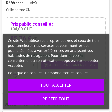
Référence
AIVX-L
Grille norme GN.
Prix public conseillé :
134,00 € HT
85,76 €
HT
Ce site Web utilise ses propres cookies et ceux de tiers
pour améliorer nos services et vous montrer des
Livraison personnalisée avec suivi
publicités liées à vos préférences en analysant vos
habitudes de navigation. Pour donner votre
En stock, départ sous 2 à 3 jours ouvrés
check
consentement à son utilisation, appuyez sur le bouton
shopping_cart
Accepter.
remove
add
AJOUTER AU PANIER / DEVIS
Politique de cookies
Personnaliser les cookies
favorite_border
TOUT ACCEPTER
REJETER TOUT
DESCRIPTION
CARACTÉRISTIQUES