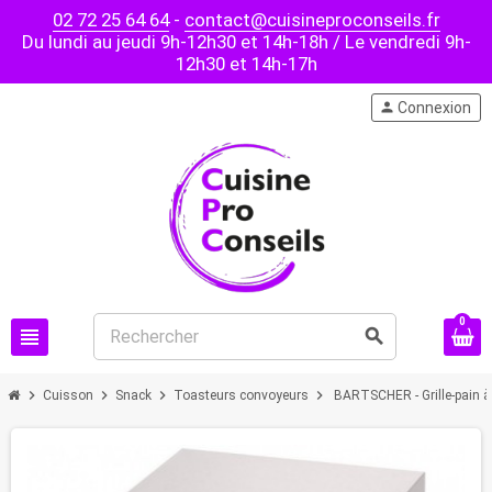
02 72 25 64 64
-
contact@cuisineproconseils.fr
Du lundi au jeudi 9h-12h30 et 14h-18h / Le vendredi 9h-
12h30 et 14h-17h
person
Connexion
0
view_headline
search
chevron_right
chevron_right
chevron_right
chevron_right
Cuisson
Snack
Toasteurs convoyeurs
BARTSCHER - Grille-pain 