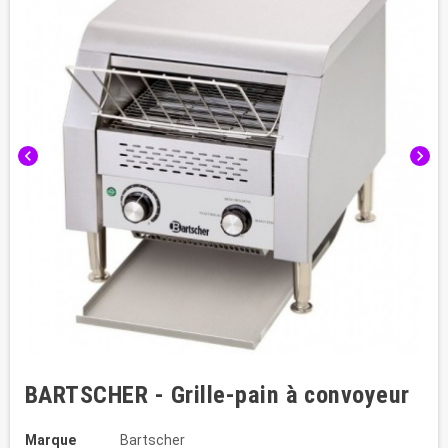
chevron_left
chevron_right
BARTSCHER - Grille-pain à convoyeur
Marque
Bartscher