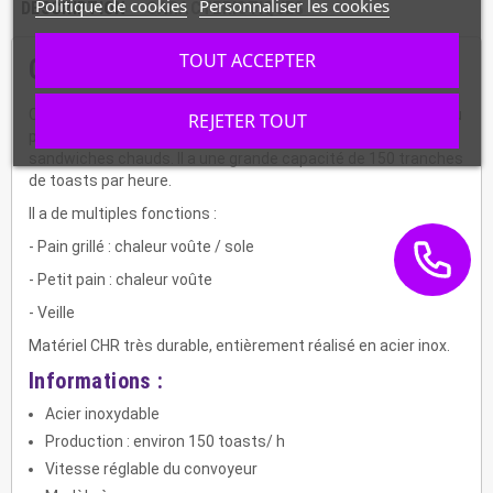
Politique de cookies
Personnaliser les cookies
DESCRIPTION
CARACTÉRISTIQUES
TOUT ACCEPTER
Grille-pain à convoyeur - A100205
Cet appareil électrique très compact est conçu pour griller du
REJETER TOUT
pain, réaliser des toasts croustillants et préparer de bons
sandwiches chauds. Il a une grande capacité de 150 tranches
de toasts par heure.
Il a de multiples fonctions :
- Pain grillé : chaleur voûte / sole
- Petit pain : chaleur voûte
- Veille
Matériel CHR très durable, entièrement réalisé en acier inox.
Informations :
Acier inoxydable
Production : environ 150 toasts/ h
Vitesse réglable du convoyeur