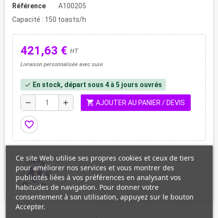
Référence
A100205
Capacité : 150 toasts/h
421,63 €
HT
Livraison personnalisée avec suivi
En stock, départ sous 4 à 5 jours ouvrés
check
shopping_cart
remove
add
AJOUTER AU PANIER / DEVIS
favorite_border
Ce site Web utilise ses propres cookies et ceux de tiers
pour améliorer nos services et vous montrer des
publicités liées à vos préférences en analysant vos
habitudes de navigation. Pour donner votre
consentement à son utilisation, appuyez sur le bouton
Accepter.