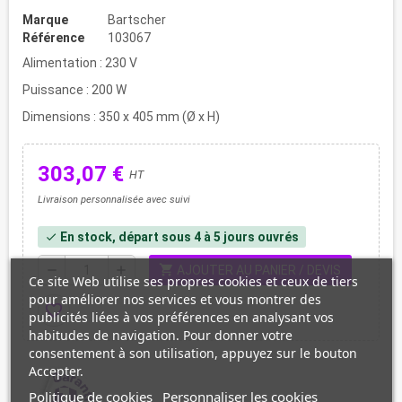
Marque
Bartscher
Référence
103067
Alimentation : 230 V
Puissance : 200 W
Dimensions : 350 x 405 mm (Ø x H)
303,07 €
HT
Livraison personnalisée avec suivi
En stock, départ sous 4 à 5 jours ouvrés
check
shopping_cart
remove
add
AJOUTER AU PANIER / DEVIS
Ce site Web utilise ses propres cookies et ceux de tiers
pour améliorer nos services et vous montrer des
favorite_border
publicités liées à vos préférences en analysant vos
habitudes de navigation. Pour donner votre
consentement à son utilisation, appuyez sur le bouton
Accepter.
Politique de cookies
Personnaliser les cookies