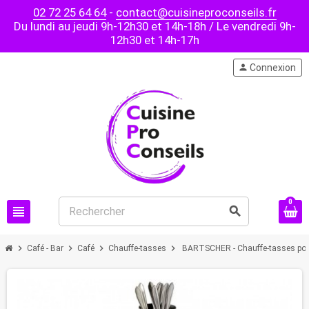
02 72 25 64 64
-
contact@cuisineproconseils.fr
Du lundi au jeudi 9h-12h30 et 14h-18h / Le vendredi 9h-
12h30 et 14h-17h
person
Connexion
0
view_headline
search
chevron_right
chevron_right
chevron_right
chevron_right
Café - Bar
Café
Chauffe-tasses
BARTSCHER - Chauffe-tasses pou