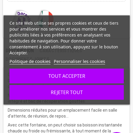
Ce site Web utilise ses propres cookies et ceux de tiers
pour améliorer nos services et vous montrer des
publicités liées à vos préférences en analysant vos
habitudes de navigation. Pour donner votre
consentement à son utilisation, appuyez sur le bouton
DESCRIPTION
CARACTÉRISTIQUES
Accepter.
DOCUMENTS JOINTS
Politique de cookies
Personnaliser les cookies
Cette fontaine réfrigérée Réseau avec détente directe et
TOUT ACCEPTER
banc de glace a un débit de 28 + 13 (eau chaude) litres pour la
distribution d'eau froide, gazeuse ou chaude.
REJETER TOUT
Modèle Premium équipé de
mélangeur,
porte-gobelets
intégré et bac de récupération gouttes
.
Dimensions réduites pour un emplacement facile en salle
d'attente, de réunion, de repos...
Avec cette fontaine, on peut choisir sa boisson instantanée
chaude ou froide ou frémissante, à tout moment de la