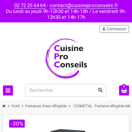
02 72 25 64 64
-
contact@cuisineproconseils.fr
Du lundi au jeudi 9h-12h30 et 14h-18h / Le vendredi 9h-
12h30 et 14h-17h
person
Connexion
0
view_headline
search
chevron_right
chevron_right
chevron_right
Froid
Fontaines d'eau réfrigérée
COSMETAL - Fontaine réfrigérée déte
-30%