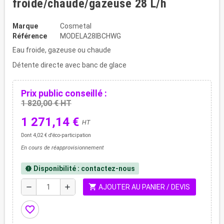
froide/chaude/gazeuse 28 L/h
Marque
Cosmetal
Référence
MODELA28IBCHWG
Eau froide, gazeuse ou chaude
Détente directe avec banc de glace
Prix public conseillé :
1 820,00 € HT
1 271,14 €
HT
Dont 4,02 € d'éco-participation
En cours de réapprovisionnement
Disponibilité : contactez-nous
new_releases
shopping_cart
remove
add
AJOUTER AU PANIER / DEVIS
favorite_border