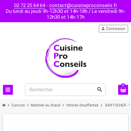
02 72 25 64 64
-
contact@cuisineproconseils.fr
Du lundi au jeudi 9h-12h30 et 14h-18h / Le vendredi 9h-
12h30 et 14h-17h
person
Connexion
0
view_headline
search
chevron_right
chevron_right
chevron_right
chevron_right
Cuisson
Maintien au chaud
Vitrines chauffantes
BARTSCHER - Vitr