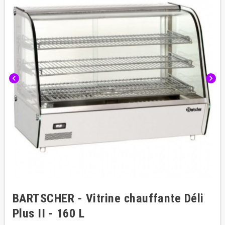
chevron_left
chevron_right
BARTSCHER - Vitrine chauffante Déli
Plus II - 160 L