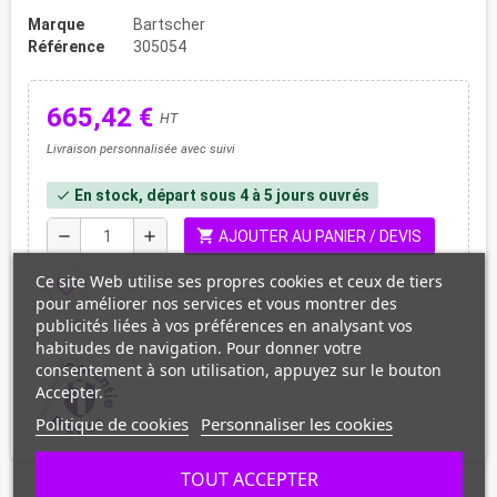
Marque
Bartscher
Référence
305054
665,42 €
HT
Livraison personnalisée avec suivi
En stock, départ sous 4 à 5 jours ouvrés
check
shopping_cart
remove
add
AJOUTER AU PANIER / DEVIS
Ce site Web utilise ses propres cookies et ceux de tiers
favorite_border
pour améliorer nos services et vous montrer des
publicités liées à vos préférences en analysant vos
habitudes de navigation. Pour donner votre
consentement à son utilisation, appuyez sur le bouton
Accepter.
Politique de cookies
Personnaliser les cookies
TOUT ACCEPTER