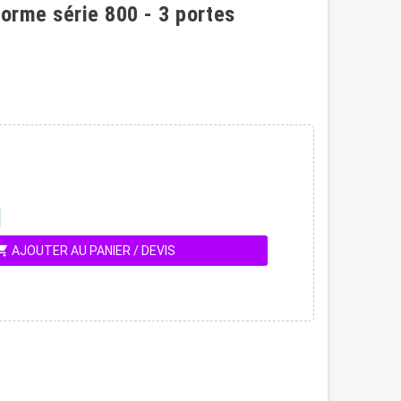
norme série 800 - 3 portes
ing_cart
AJOUTER AU PANIER / DEVIS