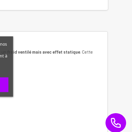
 nos
t un
froid ventilé mais avec effet statique
. Cette
nt à