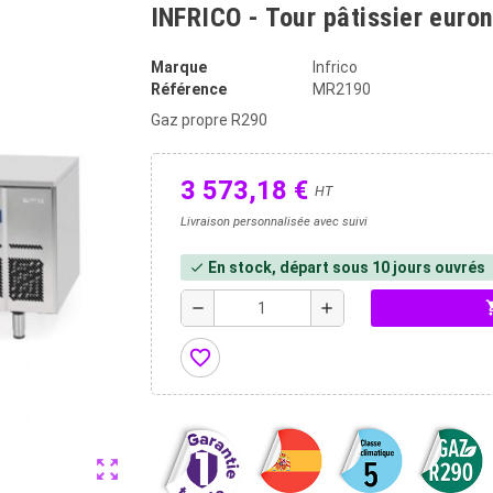
INFRICO - Tour pâtissier euro
Marque
Infrico
Référence
MR2190
Gaz propre R290
3 573,18 €
HT
Livraison personnalisée avec suivi
En stock, départ sous 10 jours ouvrés
check
shopp
remove
add
favorite_border
zoom_out_map