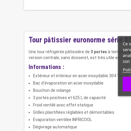
Tour pâtissier euronorme série 8
Ce s
serv
Une tour réfrigérée pâtissière de
3 portes
à températur
anal
version centrale, sans dosseret, est très utile en rest
son 
Informations :
Poli
Extérieur et intérieur en acier inoxydable 304 18/10
Bac d'évaporation en acier inoxydable
Bouchon de vidange
3 portes positives et 625 L de capacité
Froid ventilé avec effet statique
Grilles plastifiées réglables et démontables
Evaporation ventilée INFRICOOL
Dégivrage automatique