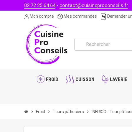
02 72 25 64 64
-
contact@cuisineproconseils.fr
Mon compte
Mes commandes
Demander un
FROID
CUISSON
LAVERIE
chevron_right
Froid
chevron_right
Tours pâtissiers
chevron_right
INFRICO - Tour pâtiss