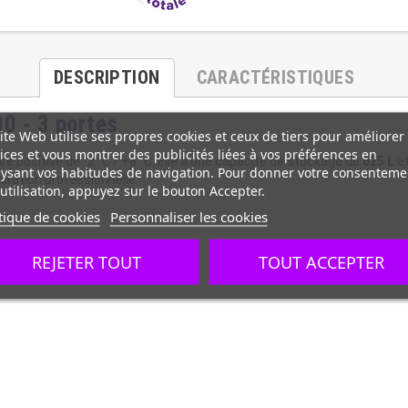
DESCRIPTION
CARACTÉRISTIQUES
00 - 3 portes
ite Web utilise ses propres cookies et ceux de tiers pour améliorer
ices et vous montrer des publicités liées à vos préférences en
e positive de -2° C / +8° C. Elle a une capacité de stockage de
625 L
e
ysant vos habitudes de navigation. Pour donner votre consenteme
auration professionnelle.
utilisation, appuyez sur le bouton Accepter.
tique de cookies
Personnaliser les cookies
REJETER TOUT
TOUT ACCEPTER