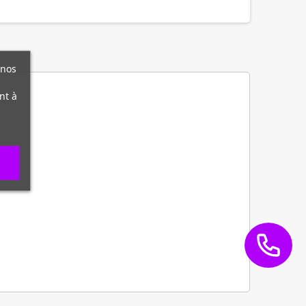
 nos
nt à