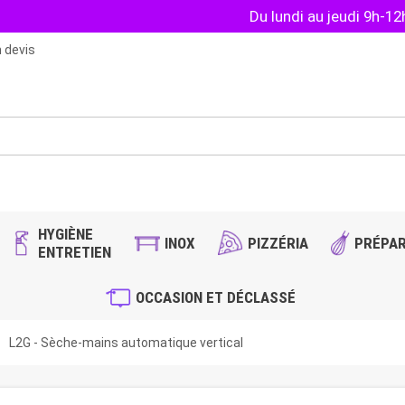
Du lundi au jeudi 9h-1
 devis
HYGIÈNE
INOX
PIZZÉRIA
PRÉPAR
ENTRETIEN
OCCASION ET DÉCLASSÉ
right
L2G - Sèche-mains automatique vertical