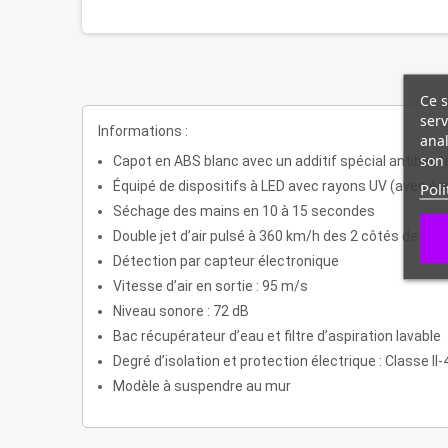
Ce s
serv
Informations :
anal
son 
Capot en ABS blanc avec un additif spécial antibacté
Équipé de dispositifs à LED avec rayons UV (avec écr
Poli
Séchage des mains en 10 à 15 secondes
Double jet d’air pulsé à 360 km/h des 2 côtés des m
Détection par capteur électronique
Vitesse d’air en sortie : 95 m/s
Niveau sonore : 72 dB
Bac récupérateur d’eau et filtre d’aspiration lavable
Degré d’isolation et protection électrique : Classe II-
Modèle à suspendre au mur