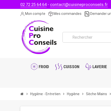
02 72 25 64 64
-
contact@cuisineproconseils.fr
Mon compte
Mes commandes
Demander un
FROID
CUISSON
LAVERIE
chevron_right
Hygiène - Entretien
chevron_right
Hygiène
chevron_right
Sèche-Mains
chevron_