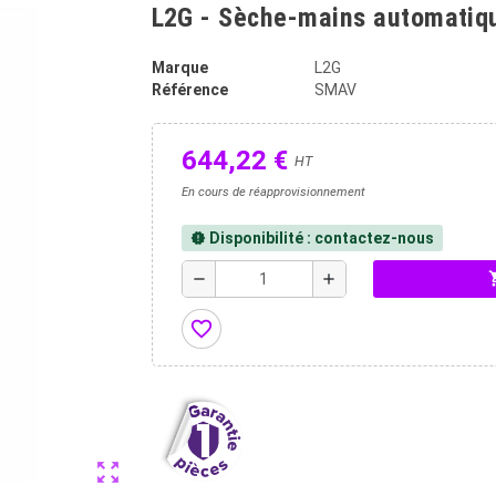
L2G - Sèche-mains automatiqu
Marque
L2G
Référence
SMAV
644,22 €
HT
En cours de réapprovisionnement
Disponibilité : contactez-nous
new_releases
shopp
remove
add
favorite_border
zoom_out_map