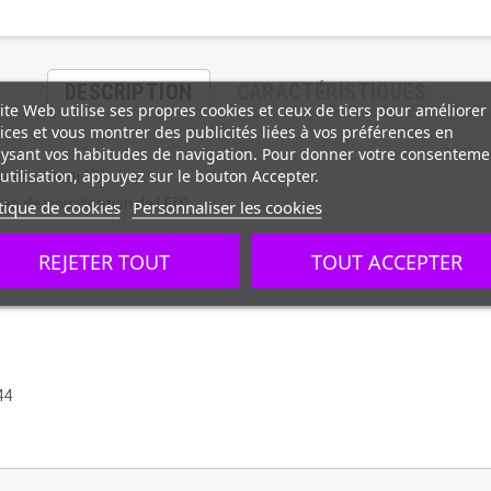
DESCRIPTION
CARACTÉRISTIQUES
ite Web utilise ses propres cookies et ceux de tiers pour améliorer
ices et vous montrer des publicités liées à vos préférences en
ysant vos habitudes de navigation. Pour donner votre consenteme
utilisation, appuyez sur le bouton Accepter.
rien et anti-UV
an de visualisation de LED)
tique de cookies
Personnaliser les cookies
REJETER TOUT
TOUT ACCEPTER
ains
44