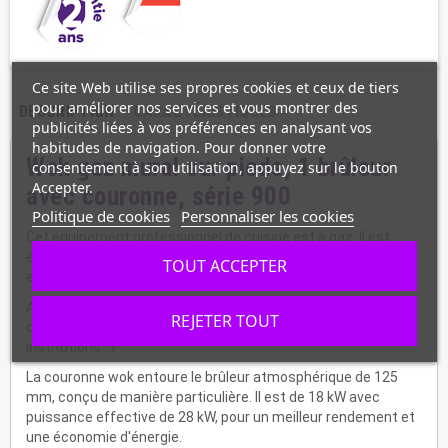
Ce site Web utilise ses propres cookies et ceux de tiers
pour améliorer nos services et vous montrer des
DESCRIPTION
CARACTÉRISTIQUES
publicités liées à vos préférences en analysant vos
habitudes de navigation. Pour donner votre
Wok gaz mural sur pieds, 1 brûleur
consentement à son utilisation, appuyez sur le bouton
Accepter.
avec couronne, série 900
Politique de cookies
Personnaliser les cookies
Cet équipement professionnel de cuisine est à gaz. Il est
équipé d'un dosseret de 300 mm et d'1 brûleur très puissant
TOUT ACCEPTER
et couronne wok en fonte de Ø 280 mm.
Appareil très complet de haute performance, destiné à la
REJETER TOUT
cuisson orientale, pour les collectivités (hôpitaux,
institutions...).
La couronne wok entoure le brûleur atmosphérique de 125
mm, conçu de manière particulière. Il est de 18 kW avec
puissance effective de 28 kW, pour un meilleur rendement et
une économie d'énergie.