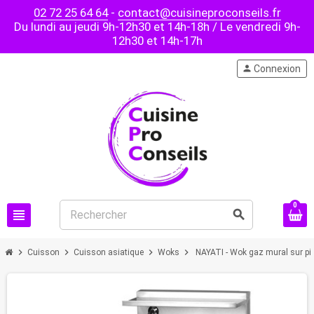
02 72 25 64 64
-
contact@cuisineproconseils.fr
Du lundi au jeudi 9h-12h30 et 14h-18h / Le vendredi 9h-
12h30 et 14h-17h
person
Connexion
0
view_headline
search
chevron_right
chevron_right
chevron_right
chevron_right
Cuisson
Cuisson asiatique
Woks
NAYATI - Wok gaz mural sur pie