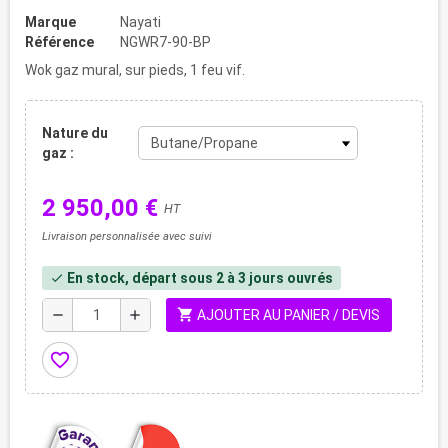
Marque
Nayati
Référence
NGWR7-90-BP
Wok gaz mural, sur pieds, 1 feu vif.
Nature du
gaz :
2 950,00 €
HT
Livraison personnalisée avec suivi
En stock, départ sous 2 à 3 jours ouvrés
check
shopping_cart
remove
add
AJOUTER AU PANIER / DEVIS
favorite_border