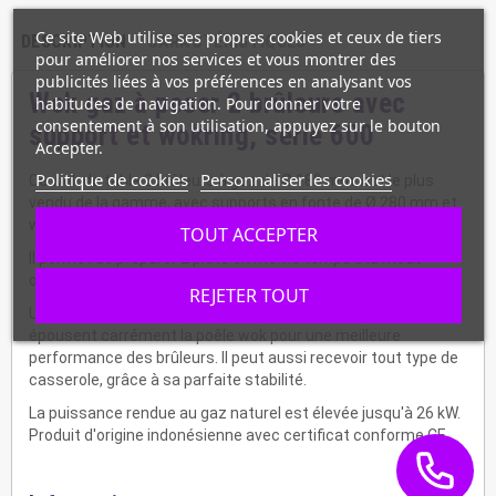
Ce site Web utilise ses propres cookies et ceux de tiers
DESCRIPTION
CARACTÉRISTIQUES
pour améliorer nos services et vous montrer des
publicités liées à vos préférences en analysant vos
Wok gaz à poser 2 brûleurs avec
habitudes de navigation. Pour donner votre
consentement à son utilisation, appuyez sur le bouton
support et wokring, série 600
Accepter.
Politique de cookies
Personnaliser les cookies
Ce wok de table 2 brûleurs à gaz de Ø 180 mm, est le plus
vendu de la gamme, avec supports en fonte de Ø 280 mm et
wok ring en inox.
TOUT ACCEPTER
Il permet de préparer 2 plats en même temps à la mode
orientale de façon rapide et sans trop de gras.
REJETER TOUT
Un matériel professionnel avec des wok ring adaptables qui
épousent carrément la poêle wok pour une meilleure
performance des brûleurs. Il peut aussi recevoir tout type de
casserole, grâce à sa parfaite stabilité.
La puissance rendue au gaz naturel est élevée jusqu'à 26 kW.
Produit d'origine indonésienne avec certificat conforme CE.