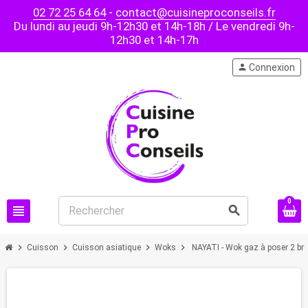
02 72 25 64 64
-
contact@cuisineproconseils.fr
Du lundi au jeudi 9h-12h30 et 14h-18h / Le vendredi 9h-
12h30 et 14h-17h
person
Connexion
0
view_headline
search
chevron_right
chevron_right
chevron_right
chevron_right
Cuisson
Cuisson asiatique
Woks
NAYATI - Wok gaz à poser 2 brû