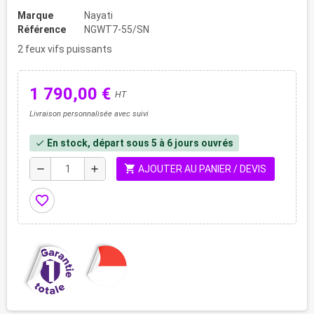
Marque
Nayati
Référence
NGWT7-55/SN
2 feux vifs puissants
1 790,00 €
HT
Livraison personnalisée avec suivi
En stock, départ sous 5 à 6 jours ouvrés
check
shopping_cart
remove
add
AJOUTER AU PANIER / DEVIS
favorite_border