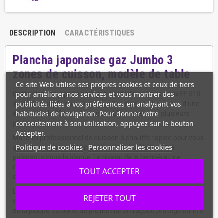
DESCRIPTION
CARACTÉRISTIQUES
Plancha japonaise gaz Jumbo 3
zones de cuisson, modèle de table
Ce site Web utilise ses propres cookies et ceux de tiers
pour améliorer nos services et vous montrer des
Cette plancha japonaise à gaz est faite en acier doux FE 510
publicités liées à vos préférences en analysant vos
de qualité supérieure. Avec ses 3 surfaces de cuisson d'une
habitudes de navigation. Pour donner votre
épaisseur de 20 mm, il est possible de préparer plusieurs
consentement à son utilisation, appuyez sur le bouton
plats variés.
Accepter.
Matériel professionnel de cuisson à chauffe rapide pour vous
Politique de cookies
Personnaliser les cookies
garantir un gain de temps grâce à ses brûleurs ultra
puissants sous la plaque. Le niveau de la température
réglable vous permet de griller poisson, légumes et viande à
TOUT ACCEPTER
des degrés indiqués.
La forte température élevée jusqu'à 250°C, permet de
REJETER TOUT
cuisiner avec des casseroles posées directement au dessus
de la plaque. La barre de protection en façade protège contre