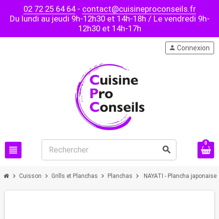
02 72 25 64 64
-
contact@cuisineproconseils.fr
Du lundi au jeudi 9h-12h30 et 14h-18h / Le vendredi 9h-
12h30 et 14h-17h
person
Connexion
0
view_headline
search
chevron_right
chevron_right
chevron_right
chevron_right
Cuisson
Grills et Planchas
Planchas
NAYATI - Plancha japonaise