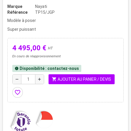
Marque
Nayati
Référence
TP15/JGP
Modèle à poser
Super puissant
4 495,00 €
HT
En cours de réapprovisionnement
Disponibilité : contactez-nous
new_releases
shopping_cart
remove
add
AJOUTER AU PANIER / DEVIS
favorite_border