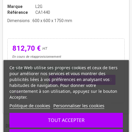
Marque
L2G
Référence
CA1440
Dimensions : 600 x 600 x 1750 mm
812,70 €
HT
En cours de réapprovisionnement
Ce site Web utilise ses propres cookies et ceux de tiers
Disponibilité : contactez-nous
new_releases
pour améliorer nos services et vous montrer des
publicités liées à vos préférences en analysant vos
shopping_cart
remove
add
AJOUTER AU PANIER / DEVIS
habitudes de navigation. Pour donner votre
consentement à son utilisation, appuyez sur le bouton
favorite_border
Accepter.
Politique de cookies
Personnaliser les cookies
TOUT ACCEPTER
DESCRIPTION
CARACTÉRISTIQUES