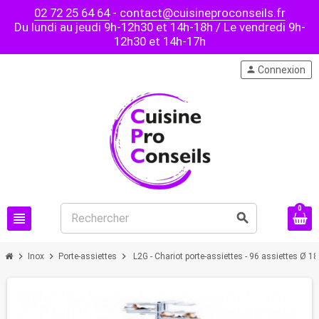
02 72 25 64 64
-
contact@cuisineproconseils.fr
Du lundi au jeudi 9h-12h30 et 14h-18h / Le vendredi 9h-
12h30 et 14h-17h
person
Connexion
0
view_headline
search
chevron_right
chevron_right
chevron_right
Inox
Porte-assiettes
L2G - Chariot porte-assiettes - 96 assiettes Ø 