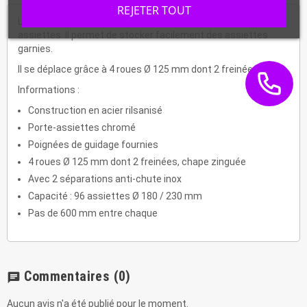
REJETER TOUT
Le chariot porte-assiettes a une capacité de charge de 96
assiettes. Il permet de stocker facilement des assiettes
garnies.
Il se déplace grâce à 4 roues Ø 125 mm dont 2 freinées.
Informations :
Construction en acier rilsanisé
Porte-assiettes chromé
Poignées de guidage fournies
4 roues Ø 125 mm dont 2 freinées, chape zinguée
Avec 2 séparations anti-chute inox
Capacité : 96 assiettes Ø 180 / 230 mm
Pas de 600 mm entre chaque
Commentaires
(0)
chat
Aucun avis n'a été publié pour le moment.