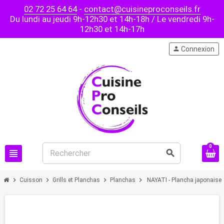
02 72 25 64 64
-
contact@cuisineproconseils.fr
Du lundi au jeudi 9h-12h30 et 14h-18h / Le vendredi 9h-
12h30 et 14h-17h
person
Connexion
0
view_headline
search
chevron_right
chevron_right
chevron_right
chevron_right
Cuisson
Grills et Planchas
Planchas
NAYATI - Plancha japonaise