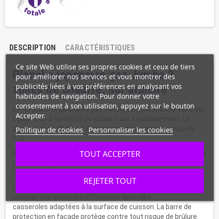
DESCRIPTION
CARACTÉRISTIQUES
Ce site Web utilise ses propres cookies et ceux de tiers
Plancha japonaise gaz Jumbo 2
pour améliorer nos services et vous montrer des
publicités liées à vos préférences en analysant vos
zones de chauffe, sur armoire
habitudes de navigation. Pour donner votre
consentement à son utilisation, appuyez sur le bouton
Cette plancha japonaise gaz Jumbo de qualité supérieure est
Accepter.
équipée de 2 surfaces de cuisson sur soubassement. La
plaque est de 20 mm d'épaisseur réalisée en acier doux FE
Politique de cookies
Personnaliser les cookies
510
TOUT ACCEPTER
Appareil à chauffe rapide avec des brûleurs puissants sous la
plaque pour griller, à des températures indiquées, du poisson,
des légumes, de la viande etc.
REJETER TOUT
La température est réglable jusqu'à 250°C, ce qui permet de
cuisiner des quantités différentes avec des
casseroles adaptées à la surface de cuisson. La barre de
protection en façade protège contre tout risque de brûlure.