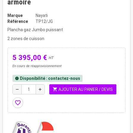
armoire
Marque
Nayati
Référence
TP12/JG
Plancha gaz Jumbo puissant
2 zones de cuisson
5 395,00 €
HT
En cours de réapprovisionnement
Disponibilité : contactez-nous
new_releases
shopping_cart
remove
add
AJOUTER AU PANIER / DEVIS
favorite_border