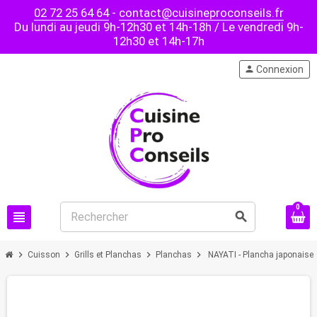
02 72 25 64 64
-
contact@cuisineproconseils.fr
Du lundi au jeudi 9h-12h30 et 14h-18h / Le vendredi 9h-
12h30 et 14h-17h
person
Connexion
0
view_headline
search
chevron_right
chevron_right
chevron_right
chevron_right
Cuisson
Grills et Planchas
Planchas
NAYATI - Plancha japonaise 