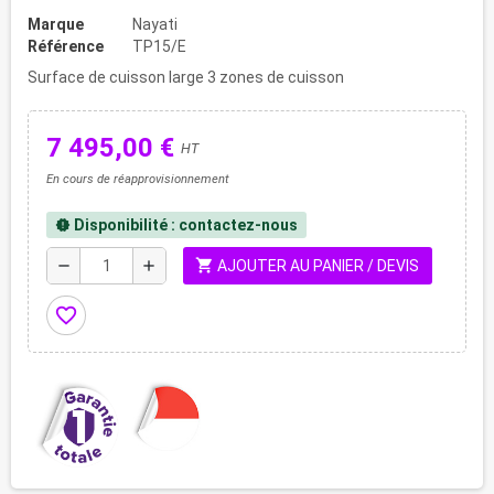
Marque
Nayati
Référence
TP15/E
Surface de cuisson large 3 zones de cuisson
7 495,00 €
HT
En cours de réapprovisionnement
Disponibilité : contactez-nous
new_releases
shopping_cart
remove
add
AJOUTER AU PANIER / DEVIS
favorite_border