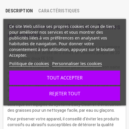
DESCRIPTION
CARACTÉRISTIQUES
Plancha japonaise électrique 3 zones
Ce site Web utilise ses propres cookies et ceux de tiers
pour améliorer nos services et vous montrer des
de chauffe
publicités liées à vos préférences en analysant vos
habitudes de navigation. Pour donner votre
Cette plancha japonaise professionnelle Teppan, sur armoire
consentement à son utilisation, appuyez sur le bouton
de rangement est dotée de 3 zones de cuisson, plaque de 20
Accepter.
mm en acier doux FE 510.
Politique de cookies
Personnaliser les cookies
Ce matériel à chauffe rapide vous garantit une cuisson saine
et savoureuse à une température max de 250°C. Il est prêt à
TOUT ACCEPTER
accueillir n'importe quel type de casseroles. La barre de
protection en façade assure la sécurité lors des préparations
et éloigne tout risque de brûlure.
REJETER TOUT
Cette plancha de qualité supérieure, conçue pour la cuisson
asiatique est équipée du système Easy Clean et d'évacuation
des graisses pour un nettoyage facile, par eau ou glaçons.
Pour préserver votre appareil, il conseillé d'éviter les produits
corrosifs ou abrasifs susceptibles de détériorer la qualité