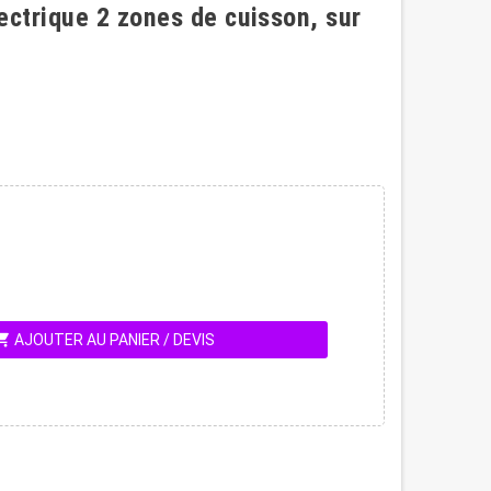
ectrique 2 zones de cuisson, sur
ing_cart
AJOUTER AU PANIER / DEVIS