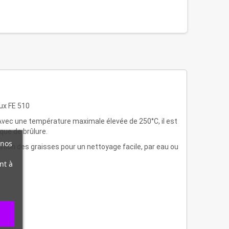
ux FE 510
 Avec une température maximale élevée de 250°C, il est
que de brûlure.
 nos
tion des graisses pour un nettoyage facile, par eau ou
nt à