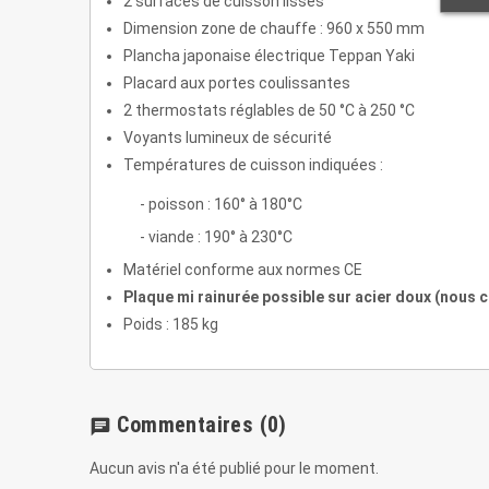
2 surfaces de cuisson lisses
Dimension zone de chauffe : 960 x 550 mm
Plancha japonaise électrique Teppan Yaki
Placard aux portes coulissantes
2 thermostats réglables de 50 °C à 250 °C
Voyants lumineux de sécurité
Températures de cuisson indiquées :
- poisson : 160° à 180°C
- viande : 190° à 230°C
Matériel conforme aux normes CE
Plaque mi rainurée possible sur acier doux (nous 
Poids : 185 kg
Commentaires
(0)
chat
Aucun avis n'a été publié pour le moment.