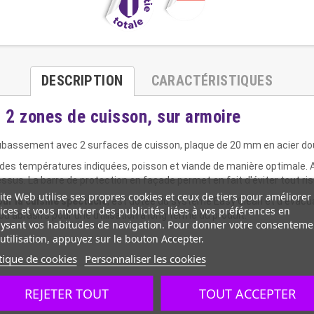
DESCRIPTION
CARACTÉRISTIQUES
, 2 zones de cuisson, sur armoire
oubassement avec 2 surfaces de cuisson, plaque de 20 mm en acier do
 à des températures indiquées, poisson et viande de manière optimale.
sus. La barre de protection en façade permet en fait d'éviter tout ris
ite Web utilise ses propres cookies et ceux de tiers pour améliorer
pour la cuisine spectacle
, est dotée du système Easy Clean et d'évacua
ices et vous montrer des publicités liées à vos préférences en
s ou abrasifs pour une utilisation à long terme du produit.
ysant vos habitudes de navigation. Pour donner votre consenteme
utilisation, appuyez sur le bouton Accepter.
tique de cookies
Personnaliser les cookies
REJETER TOUT
TOUT ACCEPTER
 FE 510