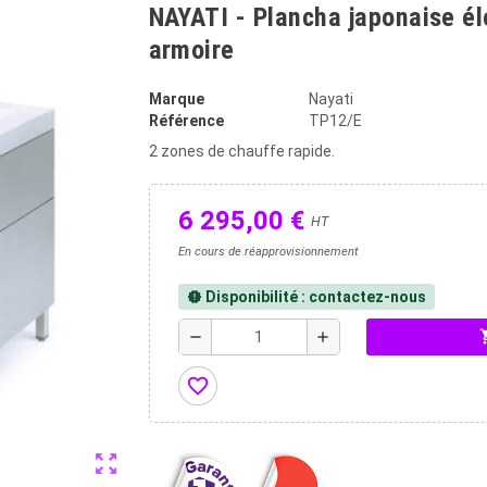
NAYATI - Plancha japonaise él
armoire
Marque
Nayati
Référence
TP12/E
2 zones de chauffe rapide.
6 295,00 €
HT
En cours de réapprovisionnement
Disponibilité : contactez-nous
new_releases
shopp
remove
add
favorite_border
zoom_out_map