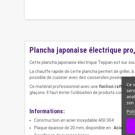
Plancha japonaise électrique pro
Cette plancha japonaise électrique Teppan est sur s
La chauffe rapide de cette plancha permet de griller,
possible de cuisiner avec des casseroles posées au des
Ce s
Ce matériel professionnel avec une
finition raffinée 
serv
glaçons. Il faut éviter l'utilisation de produits corrosif
anal
son 
Informations:
Poli
Construction en acier inoxydable AISI 304
Plaque épaisse de 20 mm, disponible en :
Acier doux