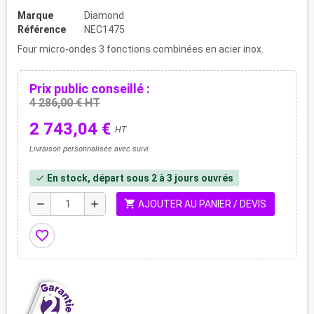
Marque
Diamond
Référence
NEC1475
Four micro-ondes 3 fonctions combinées en acier inox.
Prix public conseillé :
4 286,00 € HT
2 743,04 €
HT
Livraison personnalisée avec suivi
En stock, départ sous 2 à 3 jours ouvrés
check
shopping_cart
remove
add
AJOUTER AU PANIER / DEVIS
favorite_border