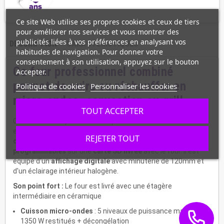
Ce site Web utilise ses propres cookies et ceux de tiers
pour améliorer nos services et vous montrer des
publicités liées à vos préférences en analysant vos
DESCRIPTION
CARACTÉRISTIQUES
habitudes de navigation. Pour donner votre
consentement à son utilisation, appuyez sur le bouton
Ce four professionnel combiné
Accepter.
permet de cuire ou réchauffer en
Politique de cookies
Personnaliser les cookies
micro-ondes, convection ou grill.
TOUT ACCEPTER
Ce four d'une capacité de
30 L
pour un encombrement réduit
est équipé de
2 magnétrons
. Son panneau de
commandes
REJETER TOUT
digitales
permet de d'utiliser
16 touches
de mémoires
programmables
sur une
carte SD livrée
avec le four. Il est
équipé d'un
affichage digitale
avec minuterie de 120mm et
d'un éclairage intérieur halogène.
Son point fort :
Le four est livré avec une étagère
intermédiaire en céramique
Cuisson micro-ondes
: 5 niveaux de puissance maximum
1350 W restitués + décongélation