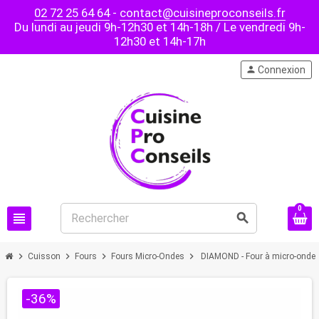
02 72 25 64 64
-
contact@cuisineproconseils.fr
Du lundi au jeudi 9h-12h30 et 14h-18h / Le vendredi 9h-
12h30 et 14h-17h
person
Connexion
0
view_headline
search
chevron_right
chevron_right
chevron_right
chevron_right
Cuisson
Fours
Fours Micro-Ondes
DIAMOND - Four à micro-ondes 
-36%