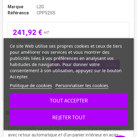
Marque
L2G
Référence
CPP52SS
241,92 €
HT
Livraison personnalisée avec suivi
Ce site Web utilise ses propres cookies et ceux de tiers
pour améliorer nos services et vous montrer des
En stock, départ sous 1 à 2 jours ouvrés
check
publicités liées à vos préférences en analysant vos
habitudes de navigation. Pour donner votre
shopping_cart
remove
add
AJOUTER AU PANIER / DEVIS
consentement à son utilisation, appuyez sur le bouton
Accepter.
favorite_border
Politique de cookies
Personnaliser les cookies
TOUT ACCEPTER
DESCRIPTION
CARACTÉRISTIQUES
REJETER TOUT
Cette poubelle obus de 52 L est équipée d'une trappe inox
avec retour automatique et d'un panier intérieur en acier