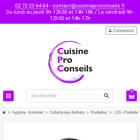
02 72 25 64 64
-
contact@cuisineproconseils.fr
Du lundi au jeudi 9h-12h30 et 14h-18h / Le vendredi 9h-
12h30 et 14h-17h
person
Connexion
0
view_headline
search
chevron_right
chevron_right
chevron_right
chevron_right
Hygiène - Entretien
Collecte des déchets
Poubelles
L2G - Poubelle 