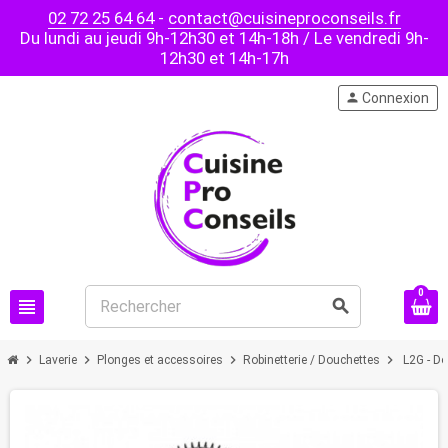
02 72 25 64 64
-
contact@cuisineproconseils.fr
Du lundi au jeudi 9h-12h30 et 14h-18h / Le vendredi 9h-
12h30 et 14h-17h
person
Connexion
0
view_headline
search
chevron_right
chevron_right
chevron_right
chevron_right
Laverie
Plonges et accessoires
Robinetterie / Douchettes
L2G - D