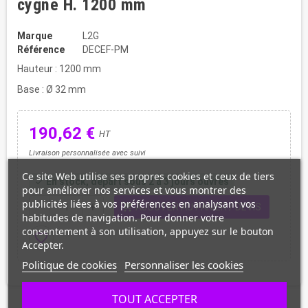
cygne H. 1200 mm
Marque
L2G
Référence
DECEF-PM
Hauteur : 1200 mm
Base : Ø 32 mm
190,62 €
HT
Livraison personnalisée avec suivi
Ce site Web utilise ses propres cookies et ceux de tiers
En stock, départ sous 2 à 3 jours ouvrés
check
pour améliorer nos services et vous montrer des
publicités liées à vos préférences en analysant vos
shopping_cart
remove
add
AJOUTER AU PANIER / DEVIS
habitudes de navigation. Pour donner votre
consentement à son utilisation, appuyez sur le bouton
favorite_border
Accepter.
Politique de cookies
Personnaliser les cookies
TOUT ACCEPTER