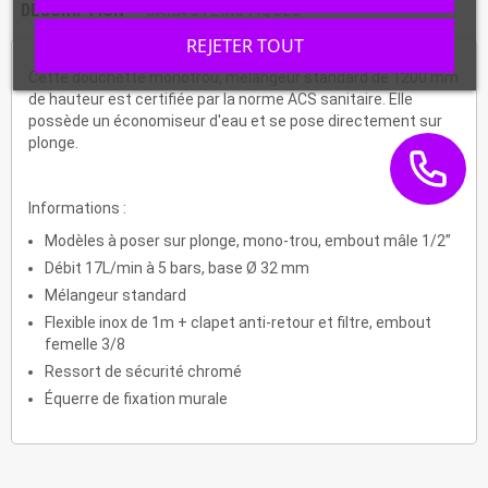
DESCRIPTION
CARACTÉRISTIQUES
REJETER TOUT
Cette douchette monotrou, mélangeur standard de 1200 mm
de hauteur est certifiée par la norme ACS sanitaire. Elle
possède un économiseur d'eau et se pose directement sur
plonge.
Informations :
Modèles à poser sur plonge, mono-trou, embout mâle 1/2”
Débit 17L/min à 5 bars, base Ø 32 mm
Mélangeur standard
Flexible inox de 1m + clapet anti-retour et filtre, embout
femelle 3/8
Ressort de sécurité chromé
Équerre de fixation murale