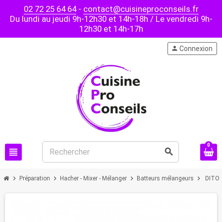
02 72 25 64 64
-
contact@cuisineproconseils.fr
Du lundi au jeudi 9h-12h30 et 14h-18h / Le vendredi 9h-
12h30 et 14h-17h
person
Connexion
0
view_headline
search
chevron_right
chevron_right
chevron_right
chevron_right
Préparation
Hacher - Mixer - Mélanger
Batteurs mélangeurs
DITO S