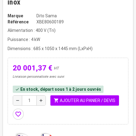
inox
Marque
Dito Sama
Référence
XBE80600189
Alimentation : 400 V (Tri)
Puissance : 4 kW
Dimensions : 685 x 1050 x 1445 mm (LxPxH)
20 001,37 €
HT
Livraison personnalisée avec suivi
En stock, départ sous 1 à 2 jours ouvrés
check
shopping_cart
remove
add
AJOUTER AU PANIER / DEVIS
favorite_border