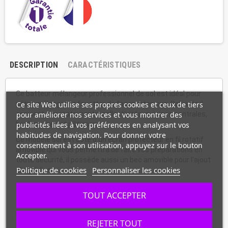
DESCRIPTION
CARACTÉRISTIQUES
Ce batteur mélangeur professionnel de sol est idéal pour
Ce site Web utilise ses propres cookies et ceux de tiers
pétrir, mélanger et fouetter de façon intensive. Robuste il
pour améliorer nos services et vous montrer des
convient aux restaurants, collectivités, cuisines centrales,
publicités liées à vos préférences en analysant vos
boulangeries et pâtisseries.
habitudes de navigation. Pour donner votre
Ce modèle sol est doté d'un écran protecteur en fil rotatif
consentement à son utilisation, appuyez sur le bouton
amovible qui vous permettra de faire vos préparations en
Accepter.
toute sécurité, il possède aussi un bec amovible pour l'ajout
Politique de cookies
Personnaliser les cookies
d'ingrédients.
TOUT ACCEPTER
Fabrication française.
REJETER TOUT