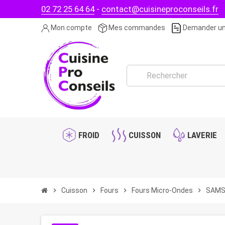
02 72 25 64 64
-
contact@cuisineproconseils.fr
Mon compte
Mes commandes
Demander un
FROID
CUISSON
LAVERIE
chevron_right
Cuisson
chevron_right
Fours
chevron_right
Fours Micro-Ondes
chevron_right
SAMSU