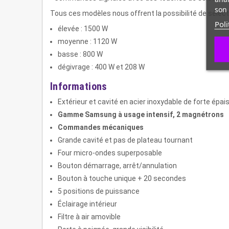
son 
Tous ces modèles nous offrent la possibilité de sélect
Poli
élevée : 1500 W
moyenne : 1120 W
basse : 800 W
dégivrage : 400 W et 208 W
Informations
Extérieur et cavité en acier inoxydable de forte épai
Gamme Samsung
à usage intensif, 2 magnétrons
Commandes mécaniques
Grande cavité et pas de plateau tournant
Four micro-ondes superposable
Bouton démarrage, arrêt/annulation
Bouton à touche unique + 20 secondes
5 positions de puissance
Éclairage intérieur
Filtre à air amovible