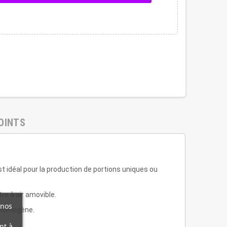
OINTS
est idéal pour la production de portions uniques ou
re à air amovible.
 nos
 homogène.
nt à