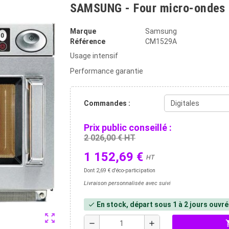
SAMSUNG - Four micro-ondes 2
Marque
Samsung
Référence
CM1529A
Usage intensif
Performance garantie
Commandes :
Prix public conseillé :
2 026,00 € HT
1 152,69 €
HT
Dont 2,69 € d'éco-participation
Livraison personnalisée avec suivi
En stock, départ sous 1 à 2 jours ouvr
check
zoom_out_map
shopp
remove
add