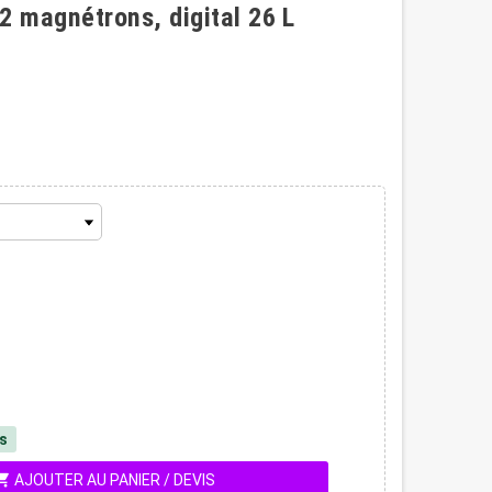
 magnétrons, digital 26 L
és
ing_cart
AJOUTER AU PANIER / DEVIS