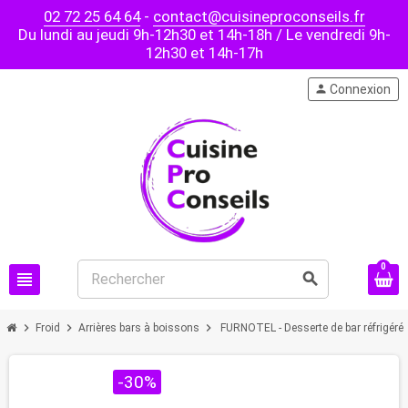
02 72 25 64 64
-
contact@cuisineproconseils.fr
Du lundi au jeudi 9h-12h30 et 14h-18h / Le vendredi 9h-
12h30 et 14h-17h
person
Connexion
0
view_headline
search
chevron_right
chevron_right
chevron_right
Froid
Arrières bars à boissons
FURNOTEL - Desserte de bar réfrigérée
PROMO !
-30%