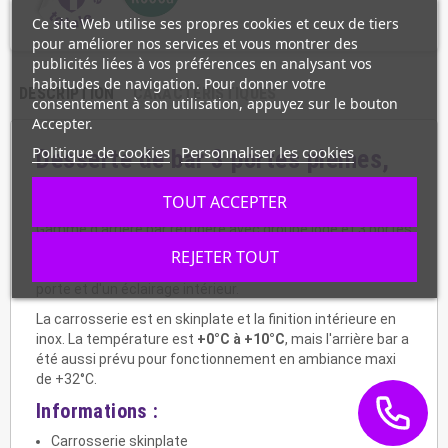
Ce site Web utilise ses propres cookies et ceux de tiers
pour améliorer nos services et vous montrer des
publicités liées à vos préférences en analysant vos
habitudes de navigation. Pour donner votre
DESCRIPTION
CARACTÉRISTIQUES
consentement à son utilisation, appuyez sur le bouton
Accepter.
Politique de cookies
Personnaliser les cookies
Desserte de bar 3 portes pleines,
F-BC3101
TOUT ACCEPTER
Gamme d'arrière bar réfrigéré avec groupe logé et 3 portes
pleines battantes. Un appareil professionnel avec
REJETER TOUT
réfrigération ventilée, équipé de 2 clayettes en inox par
porte et d'un éclairage intérieur.
La carrosserie est en skinplate et la finition intérieure en
inox. La température est
+0°C à +10°C
, mais l'arrière bar a
été aussi prévu pour fonctionnement en ambiance maxi
de +32°C.
Informations :
Carrosserie skinplate