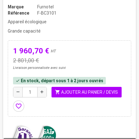
Marque
Furnotel
Référence
F-BC3101
Appareil écologique
Grande capacité
1 960,70 €
HT
2 801,00 €
Livraison personnalisée avec suivi
En stock, départ sous 1 à 2 jours ouvrés
check
shopping_cart
remove
add
AJOUTER AU PANIER / DEVIS
favorite_border