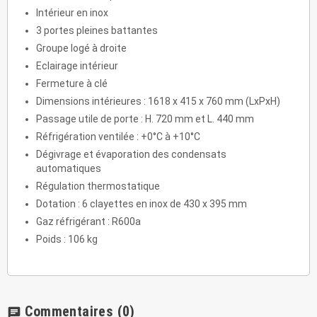
Intérieur en inox
3 portes pleines battantes
Groupe logé à droite
Eclairage intérieur
Fermeture à clé
Dimensions intérieures : 1618 x 415 x 760 mm (LxPxH)
Passage utile de porte : H. 720 mm et L. 440 mm
Réfrigération ventilée : +0°C à +10°C
Dégivrage et évaporation des condensats
automatiques
Régulation thermostatique
Dotation : 6 clayettes en inox de 430 x 395 mm
Gaz réfrigérant : R600a
Poids : 106 kg
Commentaires
(0)
chat